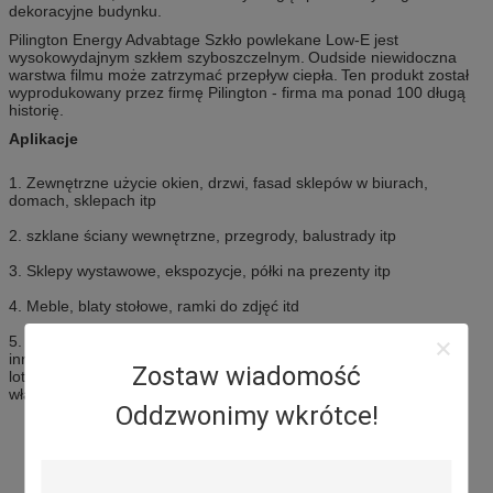
dekoracyjne budynku.
Pilington Energy Advabtage Szkło powlekane Low-E jest
wysokowydajnym szkłem szyboszczelnym.
Oudside niewidoczna
warstwa filmu może zatrzymać przepływ ciepła.
Ten produkt został
wyprodukowany przez firmę Pilington - firma ma ponad 100 długą
historię.
Aplikacje
1. Zewnętrzne użycie okien, drzwi, fasad sklepów w biurach,
domach, sklepach itp
2. szklane ściany wewnętrzne, przegrody, balustrady itp
3. Sklepy wystawowe, ekspozycje, półki na prezenty itp
4. Meble, blaty stołowe, ramki do zdjęć itd
5. Do stosowania w wieżach kontroli lotniska, oknach kolejowych i
innych środowiskach, które wymagają uregulowanych portów
Zostaw wiadomość
lotniczych i budynków w pobliżu autostrad i kolei, które wymagają
właściwości izolacji akustycznej
Oddzwonimy wkrótce!