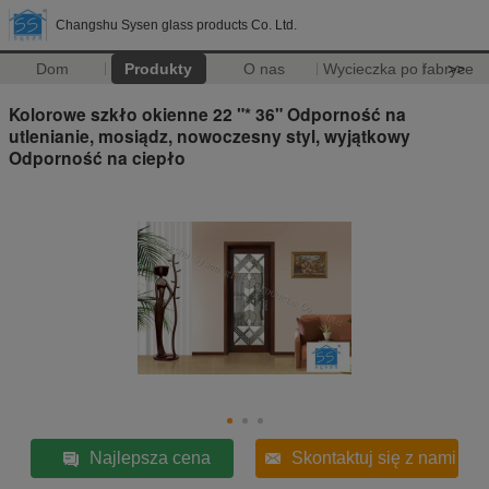
Changshu Sysen glass products Co. Ltd.
Dom
Produkty
O nas
Wycieczka po fabryce
>>
Kolorowe szkło okienne 22 "* 36" Odporność na
utlenianie, mosiądz, nowoczesny styl, wyjątkowy
Odporność na ciepło
Najlepsza cena
Skontaktuj się z nami