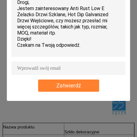
Zatwierdź
Nazwa produktu
Szkło dekoracyjne