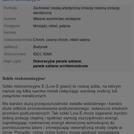
Funkcja:
Zachować ciepłą artystyczną izolację cieplną izolację
akustyczną
rozmiar:
Własne wzornictwo dostępne
Dostępne
Mosiądz, nikiel, patyna.
kamery:
Galwanotechnika:
Chrom, czarny chrom, nikiel satyna
aplikacji:
Budynek
Orzecznictwo:
IGCC IGMA
Dekoracyjne panele szklane
High Light:
,
panele szklane architektoniczne
Szkło niskoemisyjne:
Szkło niskoemisyjne E (Low-E glass) to rodzaj szkła, na którym
nanosi się kilka warstw metali (włączając warstwę srebra) lub
związków metalicznych.
Ma bardzo dużą przepuszczalność światła widzialnego i bardzo
duże odbicie promieniowania podczerwonego, zwłaszcza średnich
promieni podczerwonych.
Tak szkło Low-E może zapewnić bardzo
dobrą izolację cieplną i spełniać wymóg oszczędności energii,
zapobiegając nadmiernej energii słonecznej wchodzącej do
pomieszczenia latem i zmniejszając wewnętrzną stratę ciepła w
zimie.
Ponadto, różne różne kolory mogą spełniać wymagania