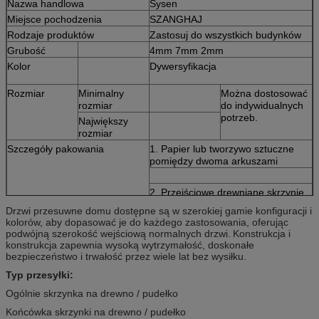
Nazwa handlowa
Sysen
Miejsce pochodzenia
SZANGHAJ
Rodzaje produktów
Zastosuj do wszystkich budynków
Grubość
4mm 7mm 2mm
Kolor
Dywersyfikacja
Rozmiar
Minimalny
Można dostosować
rozmiar
do indywidualnych
potrzeb.
Największy
rozmiar
Szczegóły pakowania
1. Papier lub tworzywo sztuczne
pomiędzy dwoma arkuszami
2. Przejściowe drewniane skrzynie
Drzwi przesuwne domu dostępne są w szerokiej gamie konfiguracji i
kolorów, aby dopasować je do każdego zastosowania, oferując
3. Pasek żelazny do konsolidacji
podwójną szerokość wejściową normalnych drzwi.
Konstrukcja i
Standard jakości
IGCC IGMA
konstrukcja zapewnia wysoką wytrzymałość, doskonałe
Uwaga: Sysen Glass może dostosować się do wymaganych
bezpieczeństwo i trwałość przez wiele lat bez wysiłku.
specyfikacji i kolorów naszych klientów.
Typ przesyłki:
Ogólnie skrzynka na drewno / pudełko
Końcówka skrzynki na drewno / pudełko