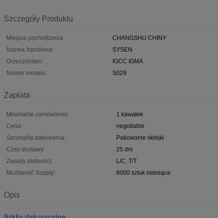
Szczegóły Produktu
Miejsce pochodzenia:
CHANGSHU CHINY
Nazwa handlowa:
SYSEN
Orzecznictwo:
IGCC IGMA
Numer modelu:
S029
Zapłata
Minimalne zamówienie:
1 kawałek
Cena:
negotiable
Szczegóły pakowania:
Pakowanie sklejki
Czas dostawy:
25 dni
Zasady płatności:
L/C, T/T
Możliwość Supply:
8000 sztuk miesiąca
Opis
Szkło dekoracyjne