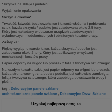
Skrzynka na sklejki / pudełko
Wyjaśnienie opakowania
Skrzynia drewna:
Trwałość, łatwość, bezpieczeństwo i łatwość włożenia i pobierania
sztuk, każda skrzynia / pudełko jest załadowana około 2,5 tony.
Który jest nakładany w obszarze urządzeń załadowczych i
wyładowczych niedokończonych i obniżonych kosztów pracy.
Zaślepka:
Piękny wygląd, otwarcie łatwo, każda skrzynia / pudełko jest
załadowana około 2 tony.
Który jest aplikowany w wyższej
mechanizacji i kosztów pracy.
Papier odporny na wilgoć lub proszek z folią z tworzywa sztucznego:
Na każdym kawałku szkła jest papier odporny na wilgoć lub proszek,
każda strona wewnętrzna pudła / pudełka jest całkowicie zamknięta
folią z tworzywa sztucznego, która zapobiega powstawaniu wody i
pleśni.
Dekoracyjne panele szklane
tagi:
,
architektoniczne panele szklane
Dekoracyjne Drzwi Szklane
,
Uzyskaj najlepszą cenę za