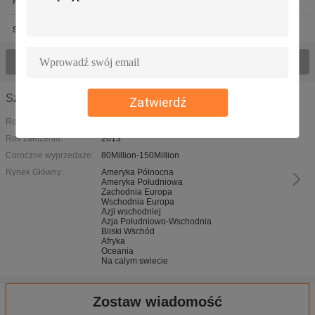
Plastikowa rama do drzwi szklanych
Panele drzwi lodówki
Stół ze szkła hartowanego
Zobacz wszystkie produkty
Szczegóły firmy
Zatwierdź
Rodzaj działalności:
Rok założenia:
2013
Coroczne wyprzedaże:
80Million-150Million
Rynek Główny:
Ameryka Północna
Ameryka Południowa
Zachodnia Europa
Wschodnia Europa
Azji wschodniej
Azja Południowo-Wschodnia
Bliski Wschód
Afryka
Oceania
Na calym swiecie
Zostaw wiadomość