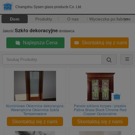
Changshu Sysen glass products Co. Ltd.
Dom
Produkty
O nas
Wycieczka po fabryce
>>
Szkło dekoracyjne
Jakość
dostawca
Najlepsza Cena
Skontaktuj się z nami
Aluminiowe Okiennice dekoracyjne,
Panele szklane krzywe / płaskie
Wewnętrzne Okiennice Szkła
Patina Brass Black Chrome Red
Temperowane
Copper Opcjonalnie
Skontaktuj się z nami
Skontaktuj się z nami