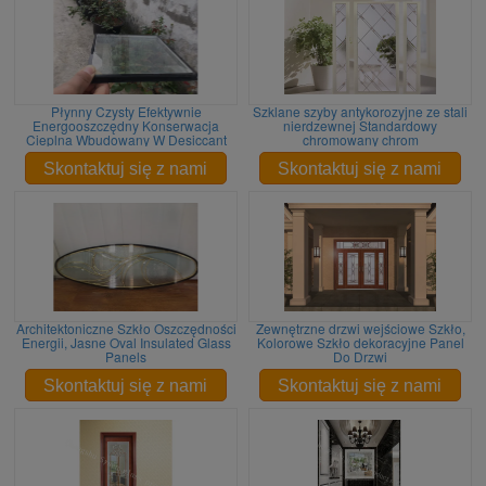
Płynny Czysty Efektywnie
Szklane szyby antykorozyjne ze stali
Energooszczędny Konserwacja
nierdzewnej Standardowy
Cieplna Wbudowany W Desiccant
chromowany chrom
Skontaktuj się z nami
Skontaktuj się z nami
Architektoniczne Szkło Oszczędności
Zewnętrzne drzwi wejściowe Szkło,
Energii, Jasne Oval Insulated Glass
Kolorowe Szkło dekoracyjne Panel
Panels
Do Drzwi
Skontaktuj się z nami
Skontaktuj się z nami