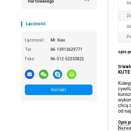
Hartowanego
It
Z
Łączność
Us
Po
Łączność:
Mr. Xiao
Tel:
86-13913629771
opis p
Faks:
86-512-52333825
trwał
KUTE
Kuteg
cywili
Kontakt
kunsz
wykonu
chcą o
od na
Opis p
Nazwa