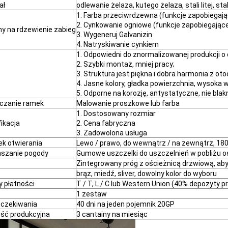
ał
odlewanie żelaza, kutego żelaza, stali litej, st
1. Farba przeciwrdzewna (funkcje zapobiegając
2. Cynkowanie ogniowe (funkcje zapobiegające k
y na rdzewienie zabieg
3. Wygeneruj Galvanizin
4. Natryskiwanie cynkiem
1. Odpowiedni do znormalizowanej produkcji o 
2. Szybki montaż, mniej pracy;
3. Struktura jest piękna i dobra harmonia z ot
4. Jasne kolory, gładka powierzchnia, wysoka 
5. Odporne na korozję, antystatyczne, nie bla
czanie ramek
Malowanie proszkowe lub farba
1. Dostosowany rozmiar
ikacja
2. Cena fabryczna
3. Zadowolona usługa
ek otwierania
Lewo / prawo, do wewnątrz / na zewnątrz, 18
aszanie pogody
Gumowe uszczelki do uszczelnień w pobliżu oś
Zintegrowany próg z ościeżnicą drzwiową, ab
brąz, miedź, sliver, dowolny kolor do wyboru
 płatności
T / T, L / C lub Western Union (40% depozyty 
1 zestaw
oczekiwania
40 dni na jeden pojemnik 20GP
ść produkcyjna
3 cantainy na miesiąc