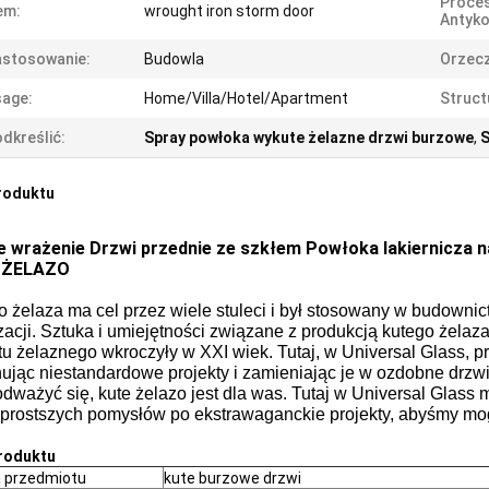
Proce
em:
wrought iron storm door
Antyko
astosowanie:
Budowla
Orzecz
age:
Home/Villa/Hotel/Apartment
Struct
dkreślić:
Spray powłoka wykute żelazne drzwi burzowe
,
S
roduktu
e wrażenie Drzwi przednie ze szkłem Powłoka lakiernicza
 ŻELAZO
o żelaza ma cel przez wiele stuleci i był stosowany w budownic
zacji.
Sztuka i umiejętności związane z produkcją kutego żelaza 
tu żelaznego wkroczyły w XXI wiek.
Tutaj, w Universal Glass, 
jąc niestandardowe projekty i zamieniając je w ozdobne drzwi 
dważyć się, kute żelazo jest dla was.
Tutaj w Universal Glass 
jprostszych pomysłów po ekstrawaganckie projekty, abyśmy mo
roduktu
 przedmiotu
kute burzowe drzwi