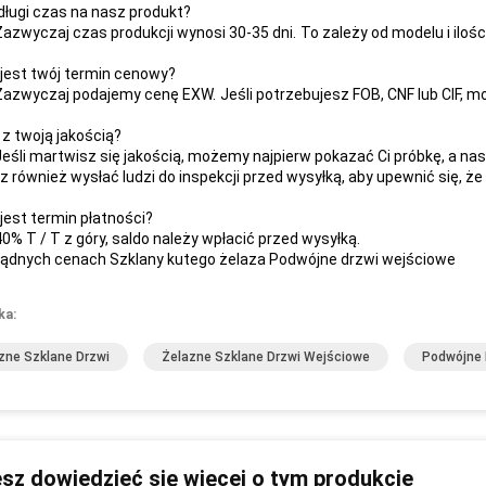
 długi czas na nasz produkt?
 Zazwyczaj czas produkcji wynosi 30-35 dni.
To zależy od modelu i ilośc
i jest twój termin cenowy?
 Zazwyczaj podajemy cenę EXW.
Jeśli potrzebujesz FOB, CNF lub CIF,
 z twoją jakością?
 Jeśli martwisz się jakością, możemy najpierw pokazać Ci próbkę, a n
 również wysłać ludzi do inspekcji przed wysyłką, aby upewnić się, ż
 jest termin płatności?
40% T / T z góry, saldo należy wpłacić przed wysyłką.
ądnych cenach Szklany kutego żelaza Podwójne drzwi wejściowe
ka:
zne Szklane Drzwi
Żelazne Szklane Drzwi Wejściowe
Podwójne 
sz dowiedzieć się więcej o tym produkcie