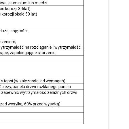
aliwa, aluminium lub miedzi
e korozji 3-5lat)
orozji około 50 lat)
dużej objętości;
oczeniem;
wytrzymałość na rozciąganie i wytrzymałość .;
knące, zapobiegające starzeniu;
0 stopni (w zależności od wymagań)
cieży, panelu drzwi i szklanego panelu
y zapewnić wytrzymałość żelaznych drzwi
przed wysyłką, 60% przed wysyłką)