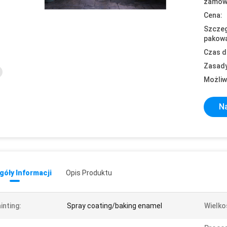
zamówi
Cena:
Szczeg
pakowa
Czas d
Zasady
Możliw
Na
óły Informacji
Opis Produktu
inting:
Spray coating/baking enamel
Wielko