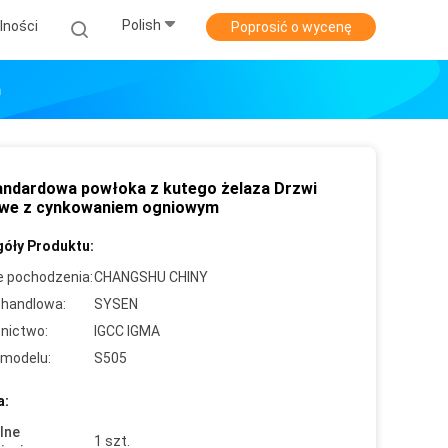
Polish
lności
Poprosić o wycenę
m
andardowa powłoka z kutego żelaza Drzwi
we z cynkowaniem ogniowym
óły Produktu:
e pochodzenia:
CHANGSHU CHINY
handlowa:
SYSEN
nictwo:
IGCC IGMA
modelu:
S505
a:
lne
1 szt.