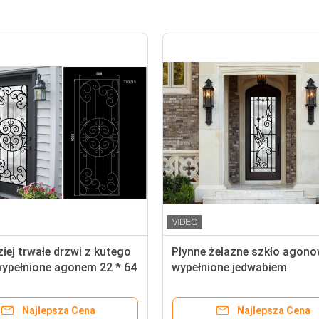
iej trwałe drzwi z kutego
Płynne żelazne szkło agon
ypełnione agonem 22 * ​​64
wypełnione jedwabiem
miar w kształcie
Najlepsza Cena
Najlepsza Cena