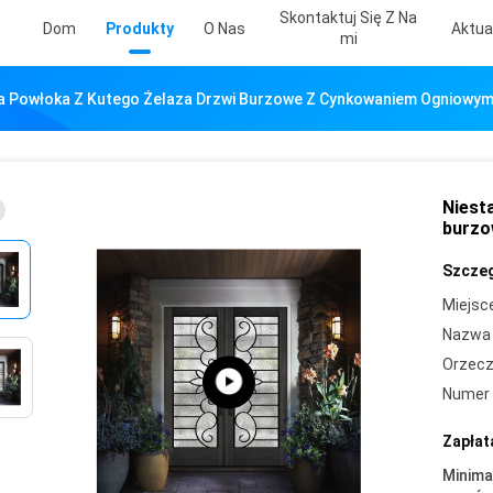
Skontaktuj Się Z Na
Dom
Produkty
O Nas
Aktua
Mi
 Powłoka Z Kutego Żelaza Drzwi Burzowe Z Cynkowaniem Ogniowy
Niest
burzo
Szczeg
Miejsc
Nazwa 
Orzecz
Numer 
Zapłat
Minima