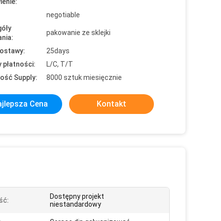
enie:
negotiable
óły
pakowanie ze sklejki
nia:
ostawy:
25days
 płatności:
L/C, T/T
ość Supply:
8000 sztuk miesięcznie
jlepsza Cena
Kontakt
Dostępny projekt
ść:
niestandardowy