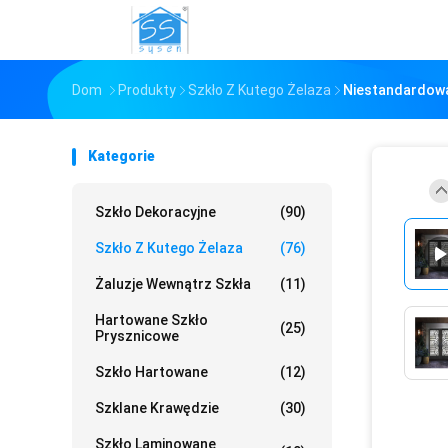
Dom
Produkty
Szkło Z Kutego Żelaza
Niestandardowa
Kategorie
Szkło Dekoracyjne
(90)
Szkło Z Kutego Żelaza
(76)
Żaluzje Wewnątrz Szkła
(11)
Hartowane Szkło
(25)
Prysznicowe
Szkło Hartowane
(12)
Szklane Krawędzie
(30)
Szkło Laminowane