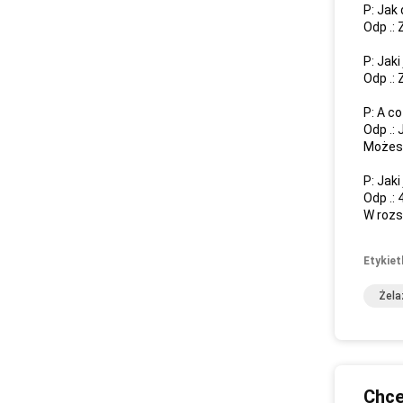
P: Jak
Odp .:
P: Jak
Odp .:
P: A co
Odp .:
Możesz
P: Jaki
Odp .: 
W rozs
Etykiet
Żela
Chce