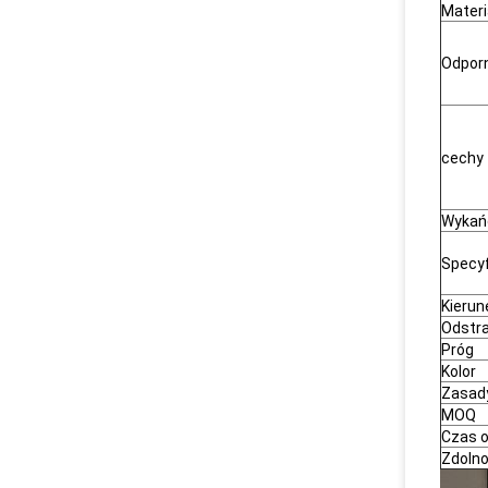
Materi
Odporn
cechy
Wykań
Specyf
Kierun
Odstr
Próg
Kolor
Zasady
MOQ
Czas 
Zdolno