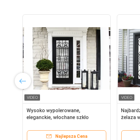
Wysoko wypolerowane,
Najbardz
eleganckie, włochane szkło
żelaza w
żelazne / dekoracyjne szkło
cali Roz
drzwiowe do budowy ręcznie
Najlepsza Cena
wykuwanych tekstur