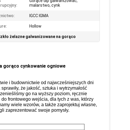
s
Gorące dip galwanizować,
rupcyjny:
malarstwo, cynk
nictwo:
IGCC IGMA
ure:
Hollow
zkło żelazne galwanizowane na gorąco
 na gorąco cynkowanie ogniowe
twie i budownictwie od najwcześniejszych dni
sprawiły, że jakość, sztuka i wytrzymałość
przenieśliśmy go na wyższy poziom, ręcznie
do frontowego wejścia, dla tych z was, którzy
mamy wiele wzorów, a także zaprojektuj własne,
gli zaprezentować swoje pomysły.