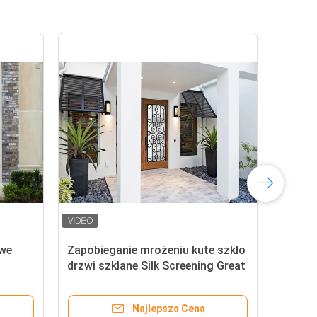
owe
Zapobieganie mrożeniu kute szkło
Wym
drzwi szklane Silk Screening Great
Spo
Security Feature
Oks
Najlepsza Cena