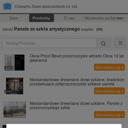
Changshu Sysen glass products Co. Ltd.
Dom
Produkty
O nas
Wycieczka po fabryce
>>
Panele ze szkła artystycznego
Jakość
supplier.
(30)
Okna Proof Bevel przezroczyste witraże Okna 10 lat
gwarancji
Skontaktuj się z
nami
Niestandardowe drewniane drzwi szklane, kradzieże
prześwitujące półprzezroczyste szklane panele
Skontaktuj się z
nami
Niestandardowe drewniane drzwi szklane, Panele z
przezroczystego szkła
Skontaktuj się z
nami
Oszczędność energii Dekoracyjne panele szklane