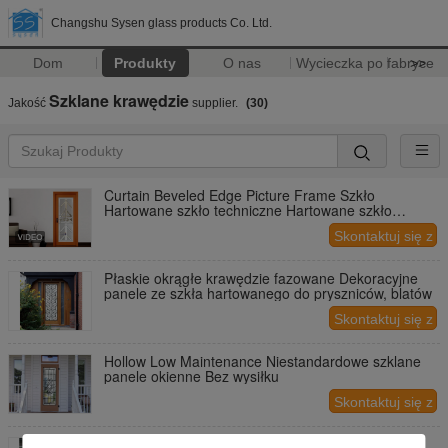
Changshu Sysen glass products Co. Ltd.
Dom
Produkty
O nas
Wycieczka po fabryce
>>
Szklane krawędzie
Jakość
supplier.
(30)
Curtain Beveled Edge Picture Frame Szkło
Hartowane szkło techniczne Hartowane szkło
płaskie
Skontaktuj się z
nami
Płaskie okrągłe krawędzie fazowane Dekoracyjne
panele ze szkła hartowanego do pryszniców, blatów
Skontaktuj się z
nami
Hollow Low Maintenance Niestandardowe szklane
panele okienne Bez wysiłku
Skontaktuj się z
nami
Ambient Light Building Dekoracyjne szkło Arkusze