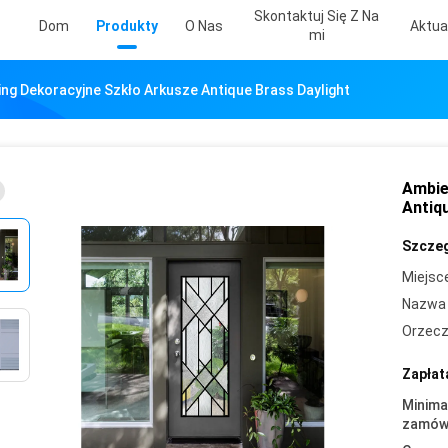
Skontaktuj Się Z Na
Dom
Produkty
O Nas
Aktua
Mi
ding Dekoracyjne Szkło Arkusze Antique Brass Daylight
Ambie
Antiq
Szczeg
Miejsc
Nazwa 
Orzecz
Zapłat
Minima
zamówi