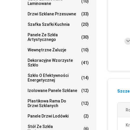
(10)
Laminowane
Drzwi Szklane Przesuwne
(33)
Szafka Szafki Kuchnia
(20)
Panele Ze Szkła
(30)
Artystycznego
Wewnętrzne Żaluzje
(10)
Dekoracyjne Wzorzyste
(41)
Szkło
Szkło O Efektywności
(14)
Energetycznej
Izolowane Panele Szklane
(12)
Szczeg
Plastikowa Rama Do
(12)
Drzwi Szklanych
Ro
Panele Drzwi Lodówki
(2)
K
Stół Ze Szkła
(6)