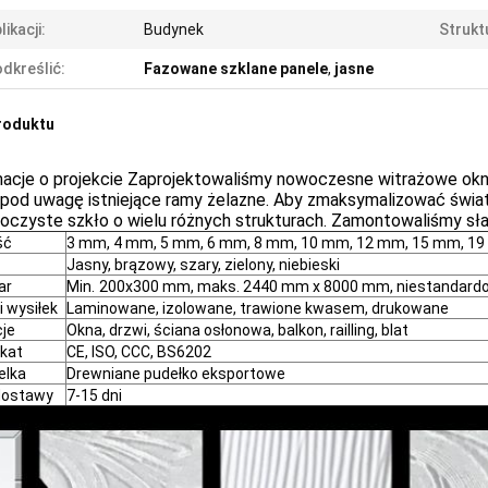
likacji:
Budynek
Strukt
dkreślić:
Fazowane szklane panele
,
jasne
roduktu
macje o projekcie Zaprojektowaliśmy nowoczesne witrażowe okno
 pod uwagę istniejące ramy żelazne. Aby zmaksymalizować świat
oczyste szkło o wielu różnych strukturach. Zamontowaliśmy słab
ść
3 mm, 4 mm, 5 mm, 6 mm, 8 mm, 10 mm, 12 mm, 15 mm, 1
Jasny, brązowy, szary, zielony, niebieski
ar
Min.
200x300 mm, maks. 2440 mm x 8000 mm, niestandard
i wysiłek
Laminowane, izolowane, trawione kwasem, drukowane
cje
Okna, drzwi, ściana osłonowa, balkon, railling, blat
ikat
CE, ISO, CCC, BS6202
elka
Drewniane pudełko eksportowe
dostawy
7-15 dni