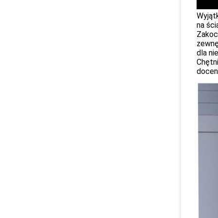
Wyjątk
na ści
Zakoc
zewnę
dla n
Chętn
docen