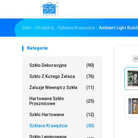
Dom
Produkty
Szklane Krawędzie
Ambient Light Buil
Kategorie
Szkło Dekoracyjne
(90)
Szkło Z Kutego Żelaza
(76)
Żaluzje Wewnątrz Szkła
(11)
Hartowane Szkło
(25)
Prysznicowe
Szkło Hartowane
(12)
Szklane Krawędzie
(30)
Szkło Laminowane