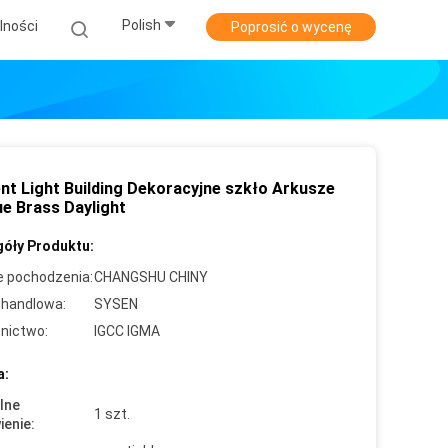
Polish
lności
Poprosić o wycenę
nt Light Building Dekoracyjne szkło Arkusze
ue Brass Daylight
óły Produktu:
e pochodzenia:
CHANGSHU CHINY
handlowa:
SYSEN
nictwo:
IGCC IGMA
a:
lne
1 szt.
enie: