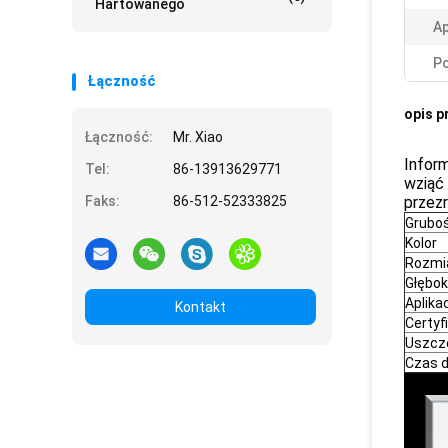
Hartowanego
Ap
Po
Łączność
opis p
Łączność:
Mr. Xiao
Infor
Tel:
86-13913629771
wziąć
Faks:
86-512-52333825
przezr
Grubo
Kolor
Rozmi
Głębok
Aplika
Kontakt
Certyf
Uszcz
Czas 