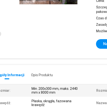
Cena:
Szczeg
pakowa
Czas d
Zasady
Możliw
Na
óły Informacji
Opis Produktu
Min. 200x300 mm, maks. 2440
zmiar:
Rozmia
mm x 8000 mm
Płaska, okrągła, fazowana
rawędź:
Nazwa
krawędź