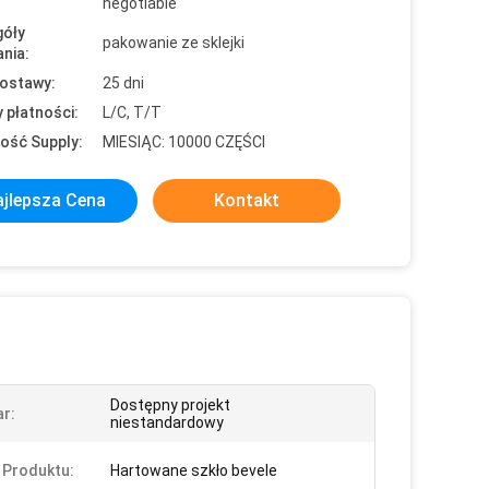
negotiable
óły
pakowanie ze sklejki
nia:
ostawy:
25 dni
 płatności:
L/C, T/T
ość Supply:
MIESIĄC: 10000 CZĘŚCI
jlepsza Cena
Kontakt
Dostępny projekt
r:
niestandardowy
 Produktu:
Hartowane szkło bevele