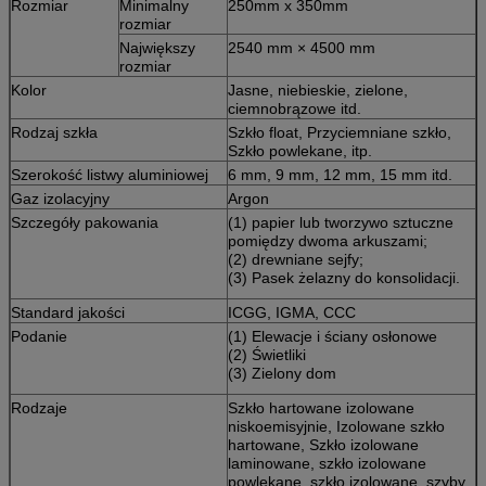
Rozmiar
Minimalny
250mm x 350mm
rozmiar
Największy
2540 mm × 4500 mm
rozmiar
Kolor
Jasne, niebieskie, zielone,
ciemnobrązowe itd.
Rodzaj szkła
Szkło float, Przyciemniane szkło,
Szkło powlekane, itp.
Szerokość listwy aluminiowej
6 mm, 9 mm, 12 mm, 15 mm itd.
Gaz izolacyjny
Argon
Szczegóły pakowania
(1) papier lub tworzywo sztuczne
pomiędzy dwoma arkuszami;
(2) drewniane sejfy;
(3) Pasek żelazny do konsolidacji.
Standard jakości
ICGG, IGMA, CCC
Podanie
(1) Elewacje i ściany osłonowe
(2) Świetliki
(3) Zielony dom
Rodzaje
Szkło hartowane izolowane
niskoemisyjnie, Izolowane szkło
hartowane, Szkło izolowane
laminowane, szkło izolowane
powlekane, szkło izolowane, szyby