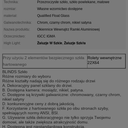
Technika:
Przezroczyste szkło, szkło powlekane, matowe
rozmiar:
Własne wzornictwo dostępne
materiał:
Qualified Float Glass
Galwanotechnika:
Chrom, czarny chrom, nikiel satyna
Nazwa produktu:
Okiennice Wewnątrz Ramki Aluminiowej
Orzecznictwo:
IGCC IGMA
Żaluzje W Szkle
Żaluzje Szkła
High Light:
,
Przy użyciu 2 elementów bezpiecznego szkła
Rolety wewnętrzne
22X64
hartowanego
BLINDS Szkło
Różne rozmiary do wyboru
Różne kształty nadają się do różnego rodzaju drzwi
A. Dekoracyjny panel szklany do drzwi.
B. Dostępna kamera: mosiądz, nikiel, patyna.
C. Dostępne są krzywki galwaniczne: chromowany, czarny chrom,
nikiel satyny
D. konkurencyjne ceny z dobrą jakością.
F. Korzystanie z hartowanego szkła po obu stronach szyby,
spełniających normy ANSI, BSI.
G. Używanie szkła dekoracyjnego nie tylko sprzyja Twojemu
domowi, ale także zwiększa atrakcyjność domu.
H. Dostępna jest niestandardowa konstrukcja.