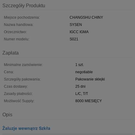
Szczegóły Produktu
Miejsce pochodzenia:
CHANGSHU CHINY
Nazwa handlowa:
SYSEN
Orzecznictwo:
IGCC IGMA
Numer modelu:
S021
Zapłata
Minimalne zamówienie:
1 szt.
Cena:
negotiable
Szczegóły pakowania:
Pakowanie sklejki
Czas dostawy:
25 dni
Zasady płatności:
L/C, T/T
Możliwość Supply:
8000 MIESIĘCY
Opis
Żaluzje wewnątrz Szkła