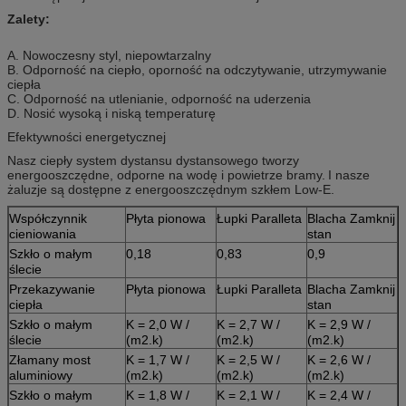
Zalety:
A. Nowoczesny styl, niepowtarzalny
B. Odporność na ciepło, oporność na odczytywanie, utrzymywanie
ciepła
C. Odporność na utlenianie, odporność na uderzenia
D. Nosić wysoką i niską temperaturę
Efektywności energetycznej
Nasz ciepły system dystansu dystansowego tworzy
energooszczędne, odporne na wodę i powietrze bramy.
I nasze
żaluzje są dostępne z energooszczędnym szkłem Low-E.
Współczynnik
Płyta pionowa
Łupki Paralleta
Blacha Zamknij
cieniowania
stan
Szkło o małym
0,18
0,83
0,9
ślecie
Przekazywanie
Płyta pionowa
Łupki Paralleta
Blacha Zamknij
ciepła
stan
Szkło o małym
K = 2,0 W /
K = 2,7 W /
K = 2,9 W /
ślecie
(m2.k)
(m2.k)
(m2.k)
Złamany most
K = 1,7 W /
K = 2,5 W /
K = 2,6 W /
aluminiowy
(m2.k)
(m2.k)
(m2.k)
Szkło o małym
K = 1,8 W /
K = 2,1 W /
K = 2,4 W /