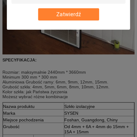
Zatwierdź
SPECYFIKACJA:
Rozmiar: maksymalnie 2440mm * 3660mm
Minimum 300 mm * 300 mm
Aluminiowa Grubość ramy: 6mm, 9mm, 12mm, 15mm.
Grubość szkła: 4mm, 5mm, 6mm, 8mm, 10mm, 12mm.
Kolor szkła: jak Państwa życzenia
Możesz wybrać różne kombinacje
Nazwa produktu
Szkło izolacyjne
Marka
SYSEN
Miejsce pochodzenia
Foshan, Guangdong, Chiny
Grubość
Od 4mm + 6A + 4mm do 15mm +
15A + 15mm