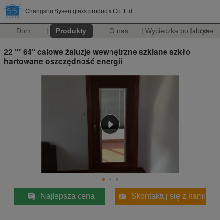
Changshu Sysen glass products Co. Ltd.
Dom
Produkty
O nas
Wycieczka po fabryce
>>
22 "* 64" calowe żaluzje wewnętrzne szklane szkło
hartowane oszczędność energii
Najlepsza cena
Skontaktuj się z nami