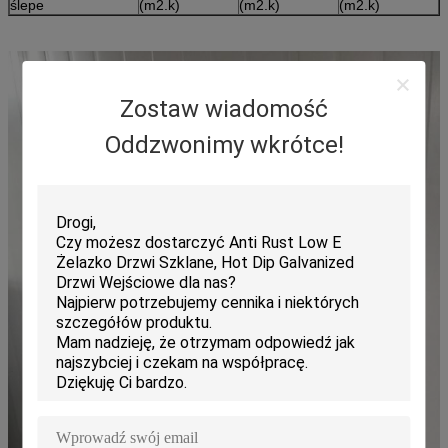
ślepe
(m2.k)
(m2.k)
(m2.k)
Zostaw wiadomość
Oddzwonimy wkrótce!