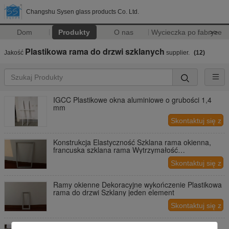
Changshu Sysen glass products Co. Ltd.
Dom
Produkty
O nas
Wycieczka po fabryce
>>
Plastikowa rama do drzwi szklanych
Jakość
supplier.
(12)
IGCC Plastikowe okna aluminiowe o grubości 1,4
mm
Skontaktuj się z
nami
Konstrukcja Elastyczność Szklana rama okienna,
francuska szklana rama Wytrzymałość
Wytrzymałość
Skontaktuj się z
nami
Ramy okienne Dekoracyjne wykończenie Plastikowa
rama do drzwi Szklany jeden element
Skontaktuj się z
nami
Odporność na wodę Drzwi przednie Szklana rama