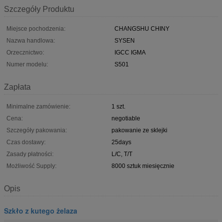
Szczegóły Produktu
Miejsce pochodzenia:
CHANGSHU CHINY
Nazwa handlowa:
SYSEN
Orzecznictwo:
IGCC IGMA
Numer modelu:
S501
Zapłata
Minimalne zamówienie:
1 szt.
Cena:
negotiable
Szczegóły pakowania:
pakowanie ze sklejki
Czas dostawy:
25days
Zasady płatności:
L/C, T/T
Możliwość Supply:
8000 sztuk miesięcznie
Opis
Szkło z kutego żelaza