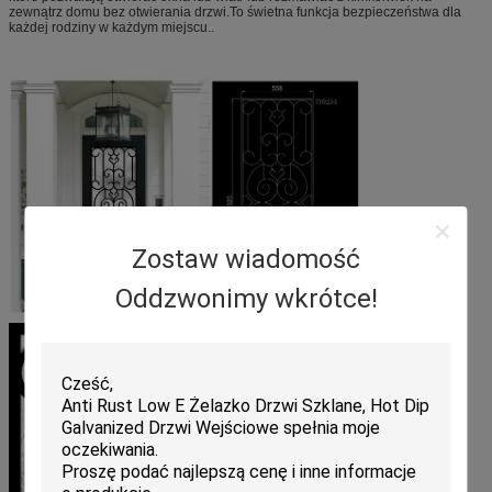
zewnątrz domu bez otwierania drzwi.To świetna funkcja bezpieczeństwa dla
każdej rodziny w każdym miejscu..
Zostaw wiadomość
Oddzwonimy wkrótce!