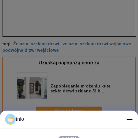
Żelazne szklane drzwi
żelazne szklane drzwi wejściowe
tagi:
,
,
podwójne drzwi wejściowe
Uzyskaj najlepszą cenę za
Zapobieganie mrożeniu kute
szkło drzwi szklane Silk
Screening Great Security Feature
Kontyntynuj
info
Szkło z kutego żelaza
Jeszcze