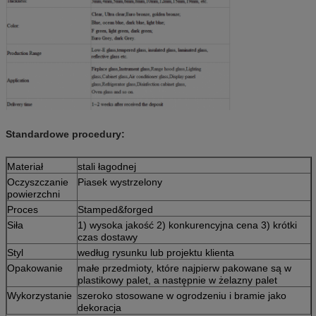
Standardowe procedury:
Materiał
stali łagodnej
Oczyszczanie
Piasek wystrzelony
powierzchni
Proces
Stamped&forged
Siła
1) wysoka jakość 2) konkurencyjna cena 3) krótki
czas dostawy
Styl
według rysunku lub projektu klienta
Opakowanie
małe przedmioty, które najpierw pakowane są w
plastikowy palet, a następnie w żelazny palet
Wykorzystanie
szeroko stosowane w ogrodzeniu i bramie jako
dekoracja