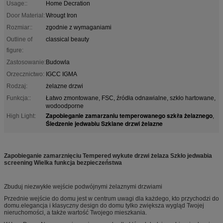
Usage::
Home Decration
Door Material:
Wrougt Iron
Rozmiar::
zgodnie z wymaganiami
Outline of
classical beauty
figure:
Zastosowanie:
Budowla
Orzecznictwo:
IGCC IGMA
Rodzaj:
żelazne drzwi
Funkcja::
Łatwo zmontowane, FSC, źródła odnawialne, szkło hartowane,
wodoodporne
Zapobieganie zamarzaniu temperowanego szkła żelaznego
High Light:
,
Śledzenie jedwabiu Szklane drzwi żelazne
Zapobieganie zamarznięciu Tempered wykute drzwi żelaza Szkło jedwabia
screening Wielka funkcja bezpieczeństwa
Zbuduj niezwykłe wejście podwójnymi żelaznymi drzwiami
Przednie wejście do domu jest w centrum uwagi dla każdego, kto przychodzi do
domu.elegancja i klasyczny design do domu tylko zwiększa wygląd Twojej
nieruchomości, a także wartość Twojego mieszkania.