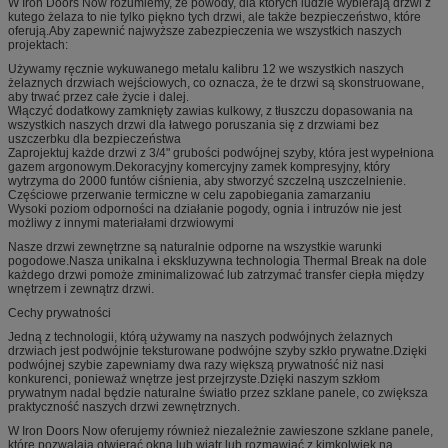
W Iron Doors Now rozumiemy, że powody, dla których ludzie wybierają drzwi z
kutego żelaza to nie tylko piękno tych drzwi, ale także bezpieczeństwo, które
oferują.Aby zapewnić najwyższe zabezpieczenia we wszystkich naszych
projektach:
Używamy ręcznie wykuwanego metalu kalibru 12 we wszystkich naszych
żelaznych drzwiach wejściowych, co oznacza, że te drzwi są skonstruowane,
aby trwać przez całe życie i dalej.
Włączyć dodatkowy zamknięty zawias kulkowy, z tłuszczu dopasowania na
wszystkich naszych drzwi dla łatwego poruszania się z drzwiami bez
uszczerbku dla bezpieczeństwa
Zaprojektuj każde drzwi z 3/4" grubości podwójnej szyby, która jest wypełniona
gazem argonowym.Dekoracyjny komercyjny zamek kompresyjny, który
wytrzyma do 2000 funtów ciśnienia, aby stworzyć szczelną uszczelnienie.
Częściowe przerwanie termiczne w celu zapobiegania zamarzaniu
Wysoki poziom odporności na działanie pogody, ognia i intruzów nie jest
możliwy z innymi materiałami drzwiowymi
Nasze drzwi zewnętrzne są naturalnie odporne na wszystkie warunki
pogodowe.Nasza unikalna i ekskluzywna technologia Thermal Break na dole
każdego drzwi pomoże zminimalizować lub zatrzymać transfer ciepła między
wnętrzem i zewnątrz drzwi.
Cechy prywatności
Jedną z technologii, którą używamy na naszych podwójnych żelaznych
drzwiach jest podwójnie teksturowane podwójne szyby szkło prywatne.Dzięki
podwójnej szybie zapewniamy dwa razy większą prywatność niż nasi
konkurenci, ponieważ wnętrze jest przejrzyste.Dzięki naszym szkłom
prywatnym nadal będzie naturalne światło przez szklane panele, co zwiększa
praktyczność naszych drzwi zewnętrznych.
W Iron Doors Now oferujemy również niezależnie zawieszone szklane panele,
które pozwalają otwierać okna lub wiatr lub rozmawiać z kimkolwiek na