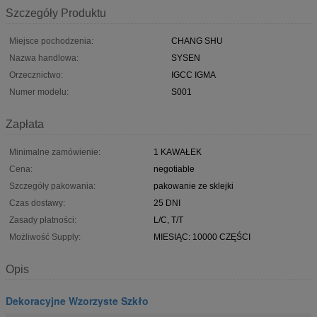
Szczegóły Produktu
Miejsce pochodzenia:
CHANG SHU
Nazwa handlowa:
SYSEN
Orzecznictwo:
IGCC IGMA
Numer modelu:
S001
Zapłata
Minimalne zamówienie:
1 KAWAŁEK
Cena:
negotiable
Szczegóły pakowania:
pakowanie ze sklejki
Czas dostawy:
25 DNI
Zasady płatności:
L/C, T/T
Możliwość Supply:
MIESIĄC: 10000 CZĘŚCI
Opis
Dekoracyjne Wzorzyste Szkło