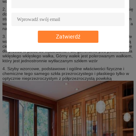
wałkową i podwójną.
2. Jednowalcowa metoda to płyn do formowania szkła wlewający się
do stopnia walcowania, stół może być wykonany z żeliwa lub
staliwa, powierzchni lub rolki z wytłoczonymi wzorami w walcującym
walcu ze szklaną powierzchnią, wykonanym z wytłaczanego szkła, a
następnie z piec do wyżarzania.
Zatwierdź
3. Wytwarzanie pary walcowych wzorów szkła dzieli się na półciągłe
walcowanie i ciągłe walcowanie dwóch rodzajów procesów, szklaną
ciecz chłodzoną wodą przez parę rolek, z rolkami do poruszania się
do przodu w piecu do wyżarzania Pull, generalnie pod powierzchnia
wklęsłego wklęsłego wałka, Górny wałek jest polerowanym wałkiem,
który jest jednostronnie wytłaczanym szkłem wzór
4. Szyby wzorcowe, podstawowe i ogólne właściwości fizyczne i
chemiczne tego samego szkła przezroczystego i płaskiego tylko w
optycznie nieprzezroczystym z półprzezroczystą powłoką