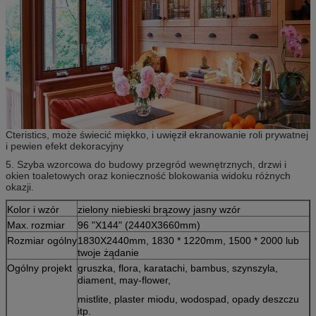
Cteristics, może świecić miękko, i uwięził ekranowanie roli prywatnej
i pewien efekt dekoracyjny
5. Szyba wzorcowa do budowy przegród wewnętrznych, drzwi i
okien toaletowych oraz konieczność blokowania widoku różnych
okazji.
Kolor i wzór
zielony niebieski brązowy jasny wzór
Max.
rozmiar
96 "X144" (2440X3660mm)
Rozmiar ogólny
1830X2440mm, 1830 * 1220mm, 1500 * 2000 lub
twoje żądanie
Ogólny projekt
gruszka, flora, karatachi, bambus, szynszyla,
diament, may-flower,
mistlite, plaster miodu, wodospad, opady deszczu
itp.