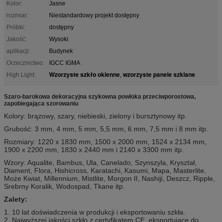
Kolor:
Jasne
rozmiar:
Niestandardowy projekt dostępny
Próbki:
dostępny
Jakość:
Wysoki
aplikacji:
Budynek
Orzecznictwo:
IGCC IGMA
Wzorzyste szkło okienne
wzorzyste panele szklane
High Light:
,
Szaro-barokowa dekoracyjna szykowna powłoka przeciwporostowa,
zapobiegająca szorowaniu
Kolory: brązowy, szary, niebieski, zielony i bursztynowy itp.
Grubość: 3 mm, 4 mm, 5 mm, 5,5 mm, 6 mm, 7,5 mm i 8 mm itp.
Rozmiary: 1220 x 1830 mm, 1500 x 2000 mm, 1524 x 2134 mm,
1900 x 2200 mm, 1830 x 2440 mm i 2140 x 3300 mm itp.
Wzory: Aqualite, Bambus, Ula, Canelado, Szynszyla, Kryształ,
Diament, Flora, Hishicross, Karatachi, Kasumi, Mapa, Masterlite,
Może Kwiat, Millennium, Mistlite, Morgon II, Nashiji, Deszcz, Ripple,
Srebrny Koralik, Wodospad, Tkane itp.
Zalety:
1. 10 lat doświadczenia w produkcji i eksportowaniu szkła.
2. Najwyższej jakości szkło z certyfikatem CE, eksportujące do