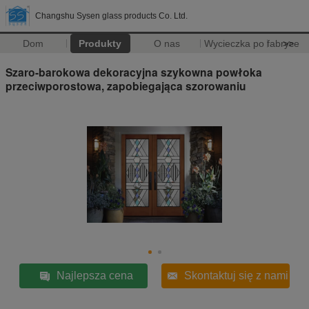
Changshu Sysen glass products Co. Ltd.
Dom
Produkty
O nas
Wycieczka po fabryce
>>
Szaro-barokowa dekoracyjna szykowna powłoka
przeciwporostowa, zapobiegająca szorowaniu
Najlepsza cena
Skontaktuj się z nami