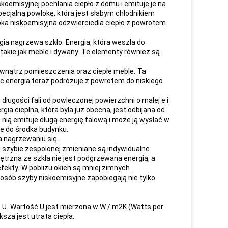
koemisyjnej pochłania ciepło z domu i emituje je na
pecjalną powłokę, która jest słabym chłodnikiem
ka niskoemisyjna odzwierciedla ciepło z powrotem
gia nagrzewa szkło.
Energia, która weszła do
akie jak meble i dywany.
Te elementy również są
wewnątrz pomieszczenia oraz ciepłe meble.
Ta
c energia teraz podróżuje z powrotem do niskiego
ługości fali od powleczonej powierzchni o małej e i
gia cieplna, która była już obecna, jest odbijana od
nią emituje długą energię falową i może ją wysłać w
e do środka budynku.
a nagrzewaniu się.
j szybie zespolonej zmieniane są indywidualne
ętrzna ze szkła nie jest podgrzewana energią, a
fekty.
W pobliżu okien są mniej zimnych
osób szyby niskoemisyjne zapobiegają nie tylko
 U.
Wartość U jest mierzona w W / m2K (Watts per
ksza jest utrata ciepła.