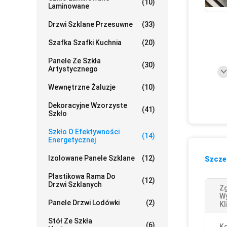
(10)
Laminowane
Drzwi Szklane Przesuwne
(33)
Szafka Szafki Kuchnia
(20)
Panele Ze Szkła
(30)
Artystycznego
Wewnętrzne Żaluzje
(10)
Dekoracyjne Wzorzyste
(41)
Szkło
Szkło O Efektywności
(14)
Energetycznej
Izolowane Panele Szklane
(12)
Szczeg
Plastikowa Rama Do
(12)
Drzwi Szklanych
Zg
W
Panele Drzwi Lodówki
(2)
Kl
Stół Ze Szkła
(6)
Ko