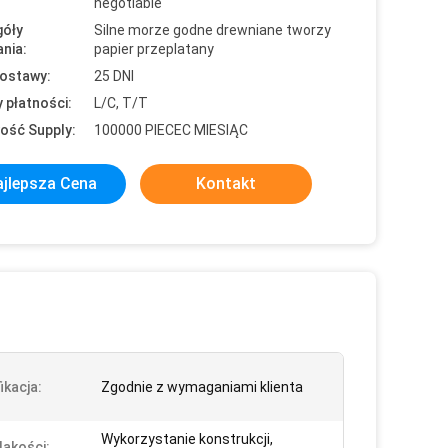
negotiable
óły
Silne morze godne drewniane tworzy
nia:
papier przeplatany
ostawy:
25 DNI
 płatności:
L/C, T/T
ość Supply:
100000 PIECEC MIESIĄC
jlepsza Cena
Kontakt
ikacja:
Zgodnie z wymaganiami klienta
Wykorzystanie konstrukcji,
Jakości: