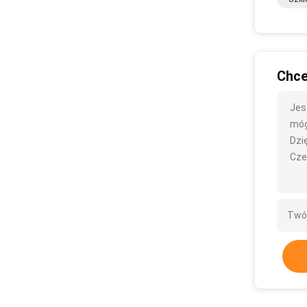
Chce
Jes
mógł
Dzię
Cze