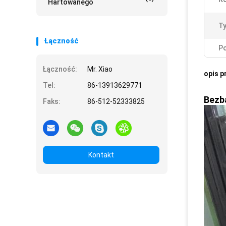
Hartowanego
Ty
Łączność
Po
Łączność:
Mr. Xiao
opis p
Tel:
86-13913629771
Bezb
Faks:
86-512-52333825
Kontakt