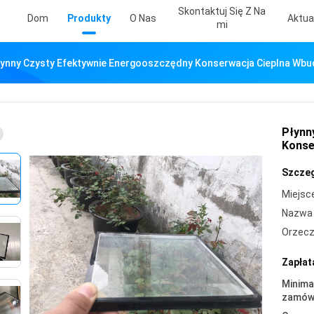
Skontaktuj Się Z Na
Dom
Produkty
O Nas
Aktua
Mi
łynny Czysty Efektywnie Energooszczędny Konserwacja Cieplna Wb
Płynn
Konse
Szczeg
Miejsc
Nazwa 
Orzecz
Zapłat
Minima
zamówi