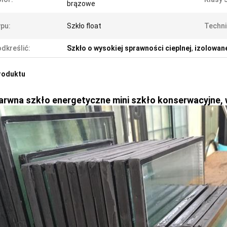
brązowe
pu:
Szkło float
Techni
dkreślić:
Szkło o wysokiej sprawności cieplnej
,
izolowane
roduktu
arwna szkło energetyczne mini szkło konserwacyjne,