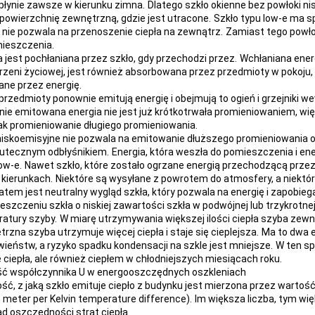
 płynie zawsze w kierunku zimna.
Dlatego szkło okienne bez powłoki nis
powierzchnię zewnętrzną, gdzie jest utracone.
Szkło typu low-e ma s
 i nie pozwala na przenoszenie ciepła na zewnątrz.
Zamiast tego powło
ieszczenia.
a jest pochłaniana przez szkło, gdy przechodzi przez.
Wchłaniana ener
rzeni życiowej, jest również absorbowana przez przedmioty w pokoju, t
ane przez energię.
 przedmioty ponownie emitują energię i obejmują to ogień i grzejniki 
ie emitowana energia nie jest już krótkotrwała promieniowaniem, wię
jak promieniowanie długiego promieniowania.
niskoemisyjne nie pozwala na emitowanie dłuższego promieniowania o d
kutecznym odbłyśnikiem.
Energia, która weszła do pomieszczenia i ener
ow-e.
Nawet szkło, które zostało ogrzane energią przechodzącą przez 
kierunkach.
Niektóre są wysyłane z powrotem do atmosfery, a niektór
atem jest neutralny wygląd szkła, który pozwala na energię i zapobieg
eszczeniu szkła o niskiej zawartości szkła w podwójnej lub trzykrotne
atury szyby.
W miarę utrzymywania większej ilości ciepła szyba zewn
rzna szyba utrzymuje więcej ciepła i staje się cieplejsza.
Ma to dwa e
wieństw, a ryzyko spadku kondensacji na szkle jest mniejsze.
W ten sp
e ciepła, ale również ciepłem w chłodniejszych miesiącach roku.
ć współczynnika U w energooszczędnych oszkleniach
ść, z jaką szkło emituje ciepło z budynku jest mierzona przez wartość
 meter per Kelvin temperature difference).
Im większa liczba, tym wię
ad oszczędności strat ciepła