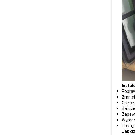
Instal
Popra
Zmniej
Oszczę
Bardzi
Zapewn
Wyprod
Dostęp
Jak dz