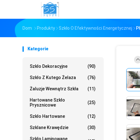
Dom
Produkty
Szkło O Efektywności Energetycznej
P
Kategorie
Szkło Dekoracyjne
(90)
Szkło Z Kutego Żelaza
(76)
Żaluzje Wewnątrz Szkła
(11)
Hartowane Szkło
(25)
Prysznicowe
Szkło Hartowane
(12)
Szklane Krawędzie
(30)
Szkło Laminowane