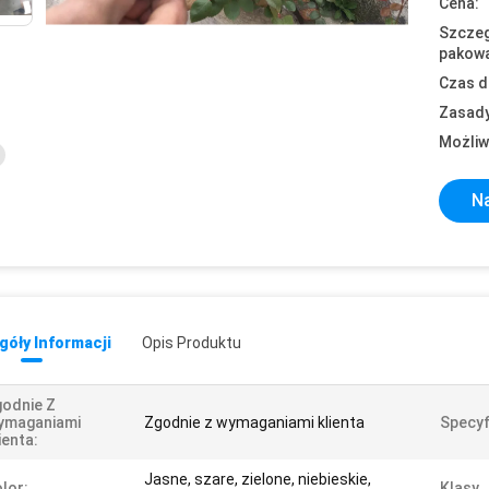
Cena:
Szczeg
pakowa
Czas d
Zasady
Możliw
Na
óły Informacji
Opis Produktu
odnie Z
ymaganiami
Zgodnie z wymaganiami klienta
Specyf
ienta:
Jasne, szare, zielone, niebieskie,
lor:
Klasy 