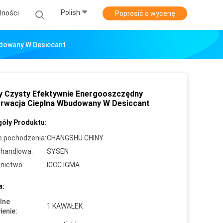
Polish
lności
Poprosić o wycenę
udowany W Desiccant
y Czysty Efektywnie Energooszczędny
rwacja Cieplna Wbudowany W Desiccant
óły Produktu:
e pochodzenia:
CHANGSHU CHINY
handlowa:
SYSEN
nictwo:
IGCC IGMA
a:
lne
1 KAWAŁEK
enie: