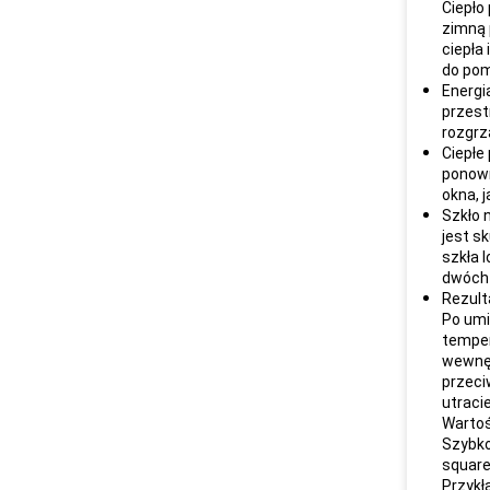
Ciepło
zimną 
ciepła
do pom
Energi
przest
rozgrz
Ciepłe
ponown
okna, 
Szkło 
jest s
szkła l
dwóch 
Rezult
Po umi
temper
wewnęt
przeci
utraci
Wartoś
Szybko
square
Przykł