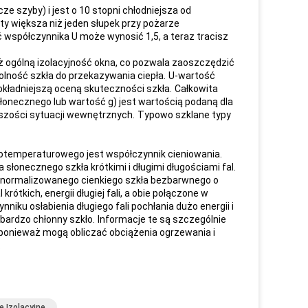
ze szyby) i jest o 10 stopni chłodniejsza od
ty większa niż jeden słupek przy pożarze
ć współczynnika U może wynosić 1,5, a teraz tracisz
ż ogólną izolacyjność okna, co pozwala zaoszczędzić
lność szkła do przekazywania ciepła.
U-wartość
dokładniejszą oceną skuteczności szkła.
Całkowita
słonecznego lub wartość g) jest wartością podaną dla
ększości sytuacji wewnętrznych.
Typowo szklane typy
temperaturowego jest współczynnik cieniowania.
słonecznego szkła krótkimi i długimi długościami fal.
 znormalizowanego cienkiego szkła bezbarwnego o
krótkich, energii długiej fali, a obie połączone w
iku osłabienia długiego fali pochłania dużo energii i
bardzo chłonny szkło.
Informacje te są szczególnie
i, ponieważ mogą obliczać obciążenia ogrzewania i
.
e Izolacyjne