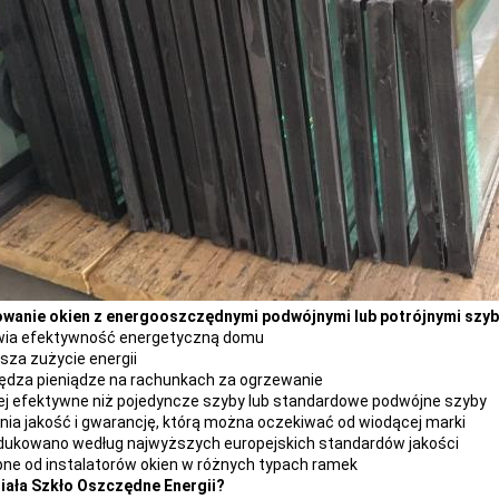
owanie okien z energooszczędnymi podwójnymi lub potrójnymi szyb
wia efektywność energetyczną domu
sza zużycie energii
dza pieniądze na rachunkach za ogrzewanie
ej efektywne niż pojedyncze szyby lub standardowe podwójne szyby
ia jakość i gwarancję, którą można oczekiwać od wiodącej marki
ukowano według najwyższych europejskich standardów jakości
ne od instalatorów okien w różnych typach ramek
iała Szkło Oszczędne Energii?