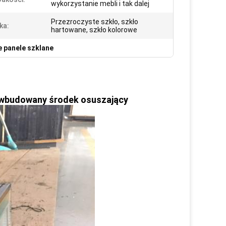
wykorzystanie mebli i tak dalej
Przezroczyste szkło, szkło
ka:
hartowane, szkło kolorowe
 panele szklane
 wbudowany środek osuszający