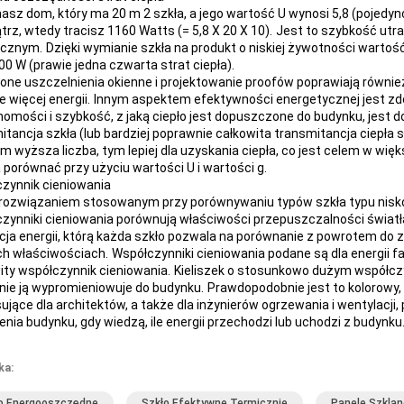
masz dom, który ma 20 m 2 szkła, a jego wartość U wynosi 5,8 (pojedync
rz, wtedy tracisz 1160 Watts (= 5,8 X 20 X 10).
Jest to szybkość utra
ycznym.
Dzięki wymianie szkła na produkt o niskiej żywotności wartoś
300 W (prawie jedna czwarta strat ciepła).
one uszczelnienia okienne i projektowanie proofów poprawiają równie
 więcej energii.
Innym aspektem efektywności energetycznej jest zdo
homości i szybkość, z jaką ciepło jest dopuszczone do budynku, jest 
itancja szkła (lub bardziej poprawnie całkowita transmitancja ciepła 
Im wyższa liczba, tym lepiej dla uzyskania ciepła, co jest celem w wi
porównać przy użyciu wartości U i wartości g.
zynnik cieniowania
rozwiązaniem stosowanym przy porównywaniu typów szkła typu nisko
zynniki cieniowania porównują właściwości przepuszczalności światła 
cja energii, którą każda szkło pozwala na porównanie z powrotem do
h właściwościach.
Współczynniki cieniowania podane są dla energii fal 
ity współczynnik cieniowania.
Kieliszek o stosunkowo dużym współczynn
ie ją wypromieniowuje do budynku.
Prawdopodobnie jest to kolorowy, 
sujące dla architektów, a także dla inżynierów ogrzewania i wentylacj
enia budynku, gdy wiedzą, ile energii przechodzi lub uchodzi z budynku
ka:
o Energooszczędne
Szkło Efektywne Termicznie
Panele Szklan