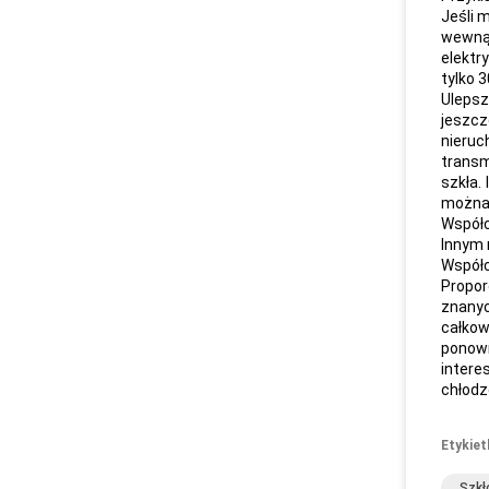
Jeśli 
wewnąt
elektr
tylko 
Ulepsz
jeszcze
nieruc
transm
szkła.
można 
Współc
Innym 
Współc
Propor
znanyc
całkow
ponown
intere
chłodz
Etykiet
Szkł