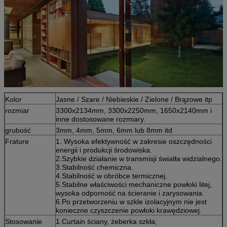
Kolor
Jasne / Szare / Niebieskie / Zielone / Brązowe itp
rozmiar
3300x2134mm, 3300x2250mm, 1650x2140mm i
inne dostosowane rozmiary.
grubość
3mm, 4mm, 5mm, 6mm lub 8mm itd
Frature
1. Wysoka efektywność w zakresie oszczędności
energii i produkcji środowiska.
2.Szybkie działanie w transmisji światła widzialnego.
3.Stabilność chemiczna.
4.Stabilność w obróbce termicznej.
5.Stabilne właściwości mechaniczne powłoki litej,
wysoka odporność na ścieranie i zarysowania.
6.Po przetworzeniu w szkle izolacyjnym nie jest
konieczne czyszczenie powłoki krawędziowej.
Stosowanie
1.Curtain ściany, żeberka szkła;