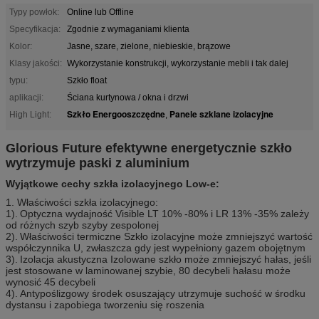
Typy powłok:
Online lub Offline
Specyfikacja:
Zgodnie z wymaganiami klienta
Kolor:
Jasne, szare, zielone, niebieskie, brązowe
Klasy jakości:
Wykorzystanie konstrukcji, wykorzystanie mebli i tak dalej
typu:
Szkło float
aplikacji:
Ściana kurtynowa / okna i drzwi
Szkło Energooszczędne
Panele szklane izolacyjne
High Light:
,
Glorious Future efektywne energetycznie szkło
wytrzymuje paski z aluminium
Wyjątkowe cechy szkła izolacyjnego Low-e:
1. Właściwości szkła izolacyjnego:
1).
Optyczna wydajność Visible LT 10% -80% i LR 13% -35% zależy
od różnych szyb szyby zespolonej
2).
Właściwości termiczne Szkło izolacyjne może zmniejszyć wartość
współczynnika U, zwłaszcza gdy jest wypełniony gazem obojętnym
3).
Izolacja akustyczna Izolowane szkło może zmniejszyć hałas, jeśli
jest stosowane w laminowanej szybie, 80 decybeli hałasu może
wynosić 45 decybeli
4).
Antypoślizgowy środek osuszający utrzymuje suchość w środku
dystansu i zapobiega tworzeniu się roszenia