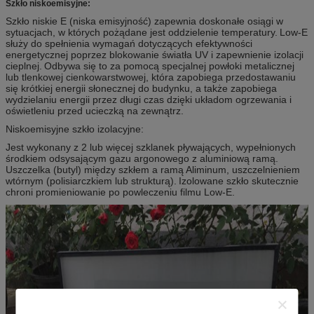
Szkło niskoemisyjne:
Szkło niskie E (niska emisyjność) zapewnia doskonałe osiągi w
sytuacjach, w których pożądane jest oddzielenie temperatury.
Low-E
służy do spełnienia wymagań dotyczących efektywności
energetycznej poprzez blokowanie światła UV i zapewnienie izolacji
cieplnej.
Odbywa się to za pomocą specjalnej powłoki metalicznej
lub tlenkowej cienkowarstwowej, która zapobiega przedostawaniu
się krótkiej energii słonecznej do budynku, a także zapobiega
wydzielaniu energii przez długi czas dzięki układom ogrzewania i
oświetleniu przed ucieczką na zewnątrz.
Niskoemisyjne szkło izolacyjne:
Jest wykonany z 2 lub więcej szklanek pływających, wypełnionych
środkiem odsysającym gazu argonowego z aluminiową ramą.
Uszczelka (butyl) między szkłem a ramą Aliminum, uszczelnieniem
wtórnym (polisiarczkiem lub strukturą).
Izolowane szkło skutecznie
chroni promieniowanie po powleczeniu filmu Low-E.