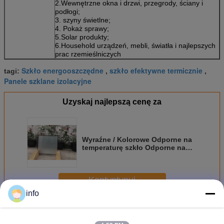
2.Wewnętrzne okna i drzwi, przegrody, ściany i
podłogi;
3. szyny świetlne;
4. Pokaż sprawy;
5.Solar produkty;
6.Household urządzeń, mebli, światła i najlepszych
prac rzemieślniczych
Szkło energooszczędne
szkło efektywne termicznie
tagi:
,
,
Panele szklane izolacyjne
Uzyskaj najlepszą cenę za
Wyraźne / Kolorowe Odporne na
temperaturę szkło Odporne na
wiatr Aluminiowe paski
Kontyntynuj
info
Szkło o efektywności energetycznej
Jeszcze