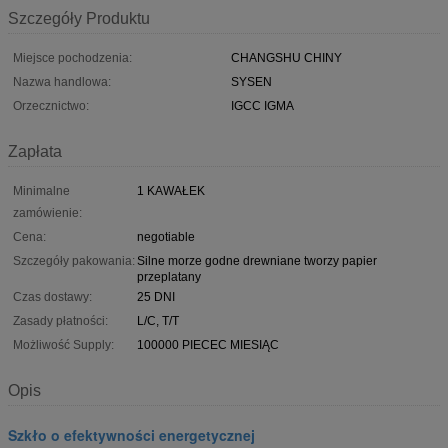
Szczegóły Produktu
Miejsce pochodzenia:
CHANGSHU CHINY
Nazwa handlowa:
SYSEN
Orzecznictwo:
IGCC IGMA
Zapłata
Minimalne
1 KAWAŁEK
zamówienie:
Cena:
negotiable
Szczegóły pakowania:
Silne morze godne drewniane tworzy papier
przeplatany
Czas dostawy:
25 DNI
Zasady płatności:
L/C, T/T
Możliwość Supply:
100000 PIECEC MIESIĄC
Opis
Szkło o efektywności energetycznej