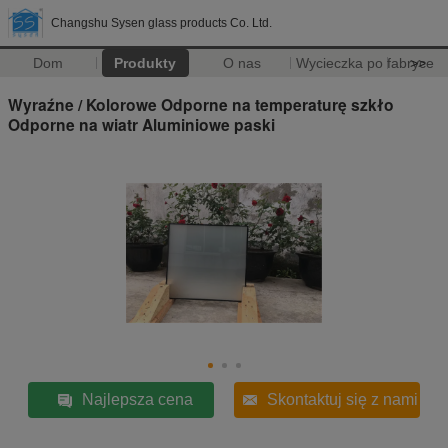
Changshu Sysen glass products Co. Ltd.
Dom
Produkty
O nas
Wycieczka po fabryce
>>
Wyraźne / Kolorowe Odporne na temperaturę szkło
Odporne na wiatr Aluminiowe paski
Najlepsza cena
Skontaktuj się z nami