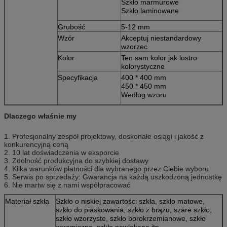
Szkło marmurowe
Szkło laminowane
Grubość
5-12 mm
Wzór
Akceptuj niestandardowy
wzorzec
Kolor
Ten sam kolor jak lustro
kolorystyczne
Specyfikacja
400 * 400 mm
450 * 450 mm
Według wzoru
Dlaczego właśnie my
1. Profesjonalny zespół projektowy, doskonałe osiągi i jakość z
konkurencyjną ceną
2. 10 lat doświadczenia w eksporcie
3. Zdolność produkcyjna do szybkiej dostawy
4. Kilka warunków płatności dla wybranego przez Ciebie wyboru
5. Serwis po sprzedaży: Gwarancja na każdą uszkodzoną jednostkę
6. Nie martw się z nami współpracować
Materiał szkła
Szkło o niskiej zawartości szkła, szkło matowe,
szkło do piaskowania, szkło z brązu, szare szkło,
szkło wzorzyste, szkło borokrzemianowe, szkło