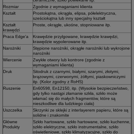
ceramiczne, szkło powlekane itp.
Rozmiar
Zgodnie z wymaganiami klienta
Kształt
Prostokątna, okrągła, elipsa, półelektryczna,
sześciokątna lub inny specjalny kształt
Kształt
Proste, okrągłe, ukośne, stopniowane itp.
krawędzi
Praca Edge'a
Krawędzie przylgowane, krawędzie krawędzi,
krawędzie wypolerowane itp.
Narożniki
Stępione narożniki, okrągłe narożniki lub wykrojone
narożniki
Wiercenie
Zwykłe otwory lub kontrore (zgodnie z
wymaganiami klienta)
Druk
Sitodruk z czarnymi, białymi, szarymi, złotymi,
brązowymi, czerwonymi, żółtymi, piaskowniczymi
itp. (Kolor zgodny z RoHS)
Ruszenie
En60598, En12150, itp. (Wysokie bezpieczeństwo,
gdy tylko nastąpi złamanie szkła, szkło może
włamać się do małych fragmentów, które są
nieszkodliwe dla ludzkiego ciała)
Uszczelka
Skrzynki ze sklejki z interlayerem papieru, które są
solidne i znakomite
Główne
Szkło hartowane, szkło hartowane, szkło kuchenne,
Produkty
szkło elektryczne, szkło instrumentalne, szkło
oświetleniowe, szkło klimatyzacyjne, szkło do