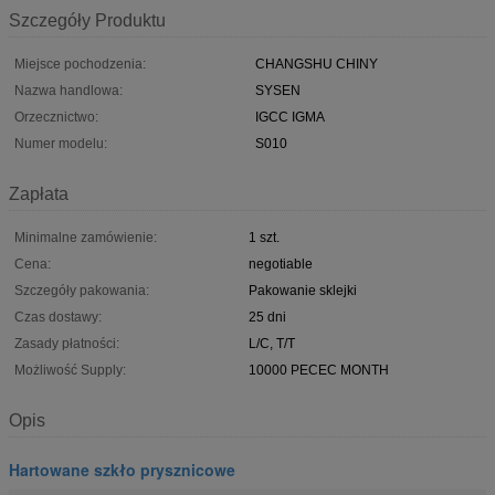
Szczegóły Produktu
Miejsce pochodzenia:
CHANGSHU CHINY
Nazwa handlowa:
SYSEN
Orzecznictwo:
IGCC IGMA
Numer modelu:
S010
Zapłata
Minimalne zamówienie:
1 szt.
Cena:
negotiable
Szczegóły pakowania:
Pakowanie sklejki
Czas dostawy:
25 dni
Zasady płatności:
L/C, T/T
Możliwość Supply:
10000 PECEC MONTH
Opis
Hartowane szkło prysznicowe