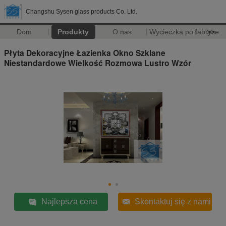
Changshu Sysen glass products Co. Ltd.
Dom
Produkty
O nas
Wycieczka po fabryce
>>
Płyta Dekoracyjne Łazienka Okno Szklane
Niestandardowe Wielkość Rozmowa Lustro Wzór
Najlepsza cena
Skontaktuj się z nami