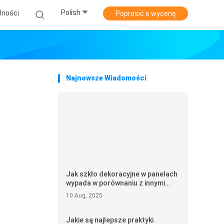
Polish
lności
Poprosić o wycenę
Najnowsze Wiadomości
Jak szkło dekoracyjne w panelach
wypada w porównaniu z innymi
materiałami na ścianki działowe?
10 Aug, 2025
Jakie są najlepsze praktyki