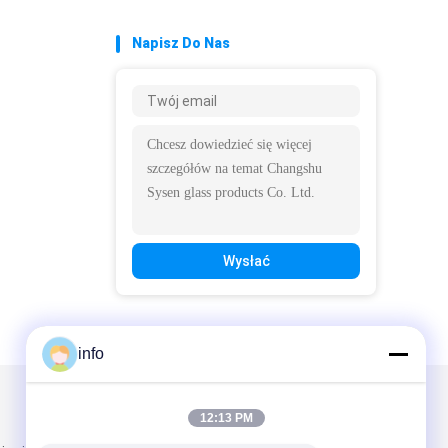
Napisz Do Nas
Wysłać
info
Napisz do nas
12:13 PM