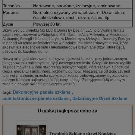
Technika
Hartowane, barwione, izolacyjne, laminowane
Podanie
Normalnie używany we wnętrzach - Drzwi, okna,
ścianki działowe, dach, ekran, ściana itp.
Życie
Powyżej 30 lat
Drzwi według projektu MS LLC & Doors by Design LLC to prywatna firma z
salami wystawowymi w Ridgeland MS i Daphne AL z Millworks w Mississippi,
Alabamie, Georgii i żelazną fabryką w Monterrey w Meksyku. Doors by Design
to ponad 40-letnie doświadczenie w produkcji niestandardowych drzwi, które
zapewniają eleganckie kute i niestandardowe drewniane drzwi, które będą
pasować do każdego domu.
Naszą misją jest oferowanie najwyższej jakości kunsztu, przy jednoczesnym
pielęgnowaniu unikalnych tradycji naszego rzemiosła. Wszystkie nasze wysiłki
są podejmowane w celu stworzenia pięknych wejść, które zapewnią poczucie
ciepła, elegancji i gościnności każdemu domowi. Niezależnie od tego, czy jest
to drzwi z mahoniu, orzecha czy kutego żelaza, zobowiązujemy się zapewnić
naszym klientom najlepszą jakość, ceny i usługi. Z przyjemnością witamy w
zupełnie nowym świecie pierwszych wrażeń.
Dekoracyjne panele szklane
tagi:
,
architektoniczne panele szklane
Dekoracyjne Drzwi Szklane
,
Uzyskaj najlepszą cenę za
Trwałość Szklane drzwi Kradzież