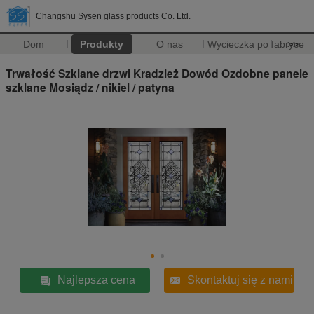
Changshu Sysen glass products Co. Ltd.
Dom
Produkty
O nas
Wycieczka po fabryce
>>
Trwałość Szklane drzwi Kradzież Dowód Ozdobne panele
szklane Mosiądz / nikiel / patyna
Najlepsza cena
Skontaktuj się z nami