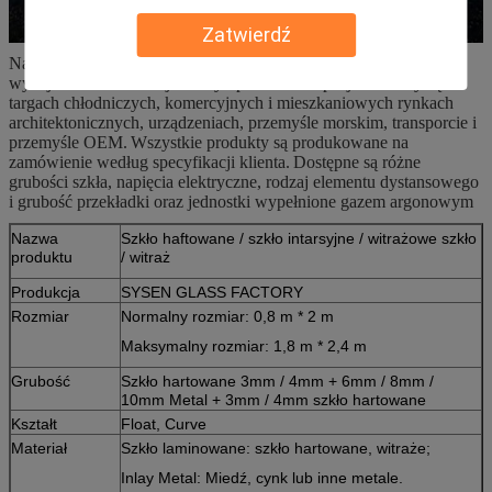
Zatwierdź
Nasza linia produktów, dane techniczne i informacje dotyczące
wydajności technicznej zostały opracowane specjalnie z myślą o
targach chłodniczych, komercyjnych i mieszkaniowych rynkach
architektonicznych, urządzeniach, przemyśle morskim, transporcie i
przemyśle OEM.
Wszystkie produkty są produkowane na
zamówienie według specyfikacji klienta.
Dostępne są różne
grubości szkła, napięcia elektryczne, rodzaj elementu dystansowego
i grubość przekładki oraz jednostki wypełnione gazem argonowym
Nazwa
Szkło haftowane / szkło intarsyjne / witrażowe szkło
produktu
/ witraż
Produkcja
SYSEN GLASS FACTORY
Rozmiar
Normalny rozmiar: 0,8 m * 2 m
Maksymalny rozmiar: 1,8 m * 2,4 m
Grubość
Szkło hartowane 3mm / 4mm + 6mm / 8mm /
10mm Metal + 3mm / 4mm szkło hartowane
Kształt
Float, Curve
Materiał
Szkło laminowane: szkło hartowane, witraże;
Inlay Metal: Miedź, cynk lub inne metale.