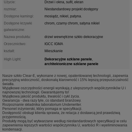
Użycie:
Drzwi i okna, sufit, ekran
rozmiar:
Niestandardowy projekt dostępny
Dostępne kamingi:
mosiądz, nikiel, patyna.
Dostępne krzywki
chrom, czarny chrom, satyna nikiel
galwaniczne:
Nazwa produktu:
drzwi wewnętrzne szkło dekoracyjne
Orzecznictwo:
IGCC IGMA
kształt:
Mieszkanie
Dekoracyjne szklane panele
High Light:
,
architektoniczne szklane panele
Nasze szkło Clear-E, wykonane z nowej, opatentowanej technologii, zapewnia
precyzyjną widoczność, doskonałą klarowność i 15% lepszą przepuszczalność
światła.
Wyjątkowe oszczędności energii wynikają z ulepszonych współczynników U i
najnowszej technologii. Gwarantujemy to!
Wyjątkowa jakość produktu, trwałość i cykl życia.
Gwarancja - dwa razy tyle, co standard branżowy.
Rozpoznanie składnika laboratorium Underwriter.
Personel inżynierski, który pomaga w specyfikacji.
Dostępność obsługi klienta sprawia, że ​​relacja z dostawcą jest prawdziwą
przyjemnością.
Produkty mogą być wytwarzane według niestandardowych specyfikacji w celu
zapewnienia lepszych wartości współczynnika U, wartości R i wyeliminowania
kondensacji.