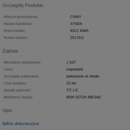
Szczegóły Produktu
Miejsce pochodzenia:
CHINY
Nazwa handlowa:
SYSEN
Orzecznictwo:
IGCC IGMA
Numer modelu:
2017011
Zapłata
Minimalne zamówienie:
1 SZT
Cena:
negotiable
Szczegóły pakowania:
pakowanie ze sklejki
Czas dostawy:
25 dni
Zasady płatności:
T/T, L/C
Możliwość Supply:
8000 SZTUK MIESIĄC
Opis
Szkło dekoracyjne