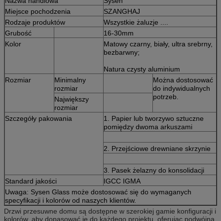
Nazwa handlowa
Sysen
Miejsce pochodzenia
SZANGHAJ
Rodzaje produktów
Wszystkie żaluzje ....
Grubość
16-30mm
Kolor
Matowy czarny, biały, ultra srebrny,
bezbarwny;
Natura czysty aluminium
Rozmiar
Minimalny
Można dostosować
rozmiar
do indywidualnych
potrzeb.
Największy
rozmiar
Szczegóły pakowania
1. Papier lub tworzywo sztuczne
pomiędzy dwoma arkuszami
2. Przejściowe drewniane skrzynie
3. Pasek żelazny do konsolidacji
Standard jakości
IGCC IGMA
Uwaga: Sysen Glass może dostosować się do wymaganych
specyfikacji i kolorów od naszych klientów.
Drzwi przesuwne domu są dostępne w szerokiej gamie konfiguracji i
kolorów, aby dopasować je do każdego projektu, oferując podwójną