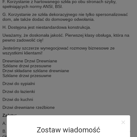
F. Korzystanie z hartowanego szkła po obu stronach szyby,
spełniających normy ANSI, BSI.
G. Korzystanie ze szkła dekoracyjnego nie tylko spersonalizować
dom, ale także dodać do domowego odwołania.
H. Dostępna jest niestandardowa konstrukcja.
Uważamy, że doskonała jakość. Pierwszej klasy obsługa, która na
pewno zadowolić cię!
Jesteśmy szczerze wynegocjować rozmowy biznesowe ze
wszystkimi klientami!
Drewniane Drzwi Drewniane
Szklane drzwi przesuwne
Drzwi składane szklane drewniane
Szklane drzwi przesuwne
Drzwi do sypialni
Drzwi do łazienki
Drzwi do kuchni
Drzwi drewniane rzeźbione
Zalety:
A. Nowoczesny styl, niepowtarzalny
Zostaw wiadomość
B. Odporność na ciepło, oporność na odczytywanie, utrzymywanie
ciepła