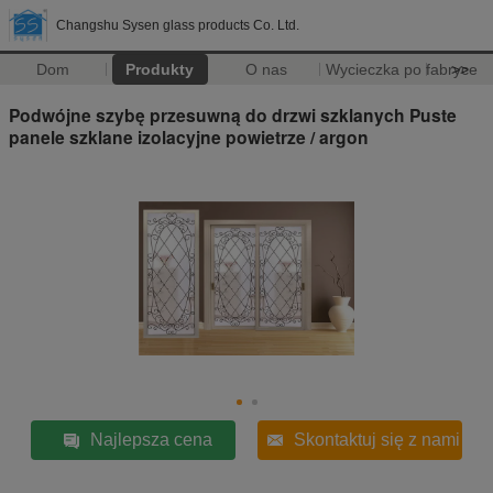
Changshu Sysen glass products Co. Ltd.
Dom
Produkty
O nas
Wycieczka po fabryce
>>
Podwójne szybę przesuwną do drzwi szklanych Puste
panele szklane izolacyjne powietrze / argon
Najlepsza cena
Skontaktuj się z nami