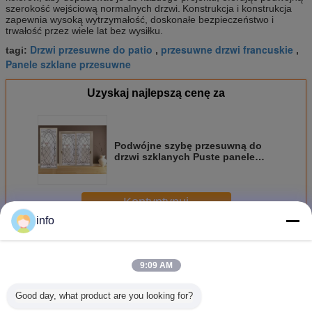
szerokość wejściową normalnych drzwi.
Konstrukcja i konstrukcja
zapewnia wysoką wytrzymałość, doskonałe bezpieczeństwo i
trwałość przez wiele lat bez wysiłku.
Drzwi przesuwne do patio
przesuwne drzwi francuskie
tagi:
,
,
Panele szklane przesuwne
Uzyskaj najlepszą cenę za
Podwójne szybę przesuwną do
drzwi szklanych Puste panele
szklane izolacyjne powietrze /
argon
Kontyntynuj
info
Drzwi szklane przesuwne
Jeszcze
9:09 AM
Good day, what product are you looking for?