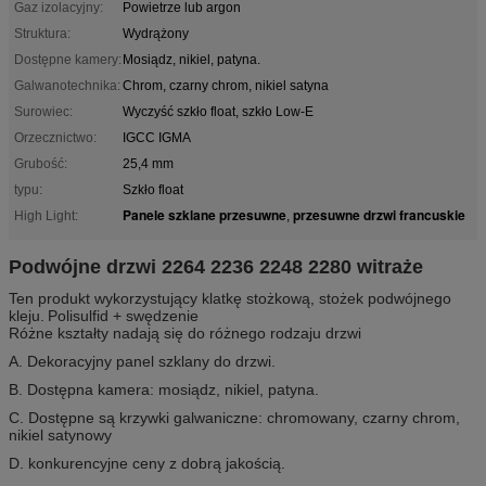
Gaz izolacyjny:
Powietrze lub argon
Struktura:
Wydrążony
Dostępne kamery:
Mosiądz, nikiel, patyna.
Galwanotechnika:
Chrom, czarny chrom, nikiel satyna
Surowiec:
Wyczyść szkło float, szkło Low-E
Orzecznictwo:
IGCC IGMA
Grubość:
25,4 mm
typu:
Szkło float
Panele szklane przesuwne
przesuwne drzwi francuskie
High Light:
,
Podwójne drzwi 2264 2236 2248 2280 witraże
Ten produkt wykorzystujący klatkę stożkową, stożek podwójnego
kleju.
Polisulfid + swędzenie
Różne kształty nadają się do różnego rodzaju drzwi
A. Dekoracyjny panel szklany do drzwi.
B. Dostępna kamera: mosiądz, nikiel, patyna.
C. Dostępne są krzywki galwaniczne: chromowany, czarny chrom,
nikiel satynowy
D. konkurencyjne ceny z dobrą jakością.