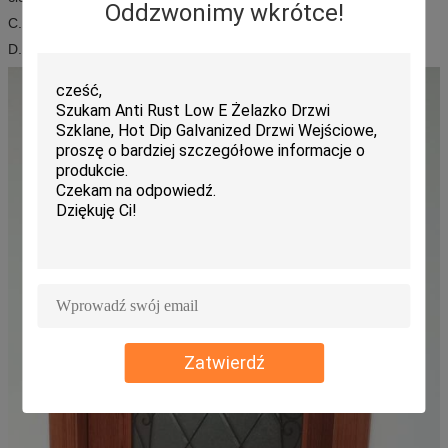
Oddzwonimy wkrótce!
C. Odporność na utlenianie, odporność na uderzenia
D. Nosić wysoką i niską temperaturę
Zatwierdź