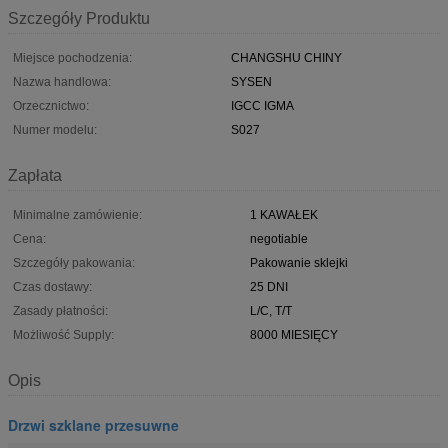
Szczegóły Produktu
Miejsce pochodzenia:
CHANGSHU CHINY
Nazwa handlowa:
SYSEN
Orzecznictwo:
IGCC IGMA
Numer modelu:
S027
Zapłata
Minimalne zamówienie:
1 KAWAŁEK
Cena:
negotiable
Szczegóły pakowania:
Pakowanie sklejki
Czas dostawy:
25 DNI
Zasady płatności:
L/C, T/T
Możliwość Supply:
8000 MIESIĘCY
Opis
Drzwi szklane przesuwne