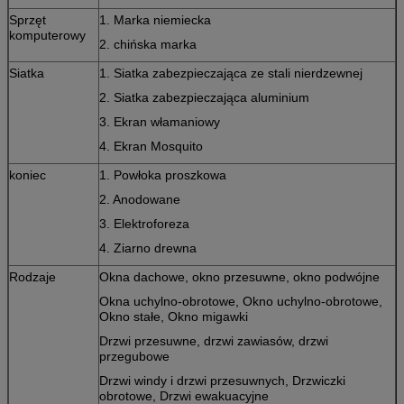
Sprzęt
1. Marka niemiecka
komputerowy
2. chińska marka
Siatka
1. Siatka zabezpieczająca ze stali nierdzewnej
2. Siatka zabezpieczająca aluminium
3. Ekran włamaniowy
4. Ekran Mosquito
koniec
1. Powłoka proszkowa
2. Anodowane
3. Elektroforeza
4. Ziarno drewna
Rodzaje
Okna dachowe, okno przesuwne, okno podwójne
Okna uchylno-obrotowe, Okno uchylno-obrotowe,
Okno stałe, Okno migawki
Drzwi przesuwne, drzwi zawiasów, drzwi
przegubowe
Drzwi windy i drzwi przesuwnych, Drzwiczki
obrotowe, Drzwi ewakuacyjne