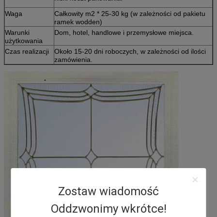
Waga
Całkowity m2 * 25-30 kg (w zależności od pakietu
ramek wodden)
Warunki
Dom, hotel, handlowe i przemysłowe miejsca.
użytkowania
Czas realizacji
Około 15-20 dni roboczych, w zależności od ilości
zamówienia.
Zostaw wiadomość
Oddzwonimy wkrótce!