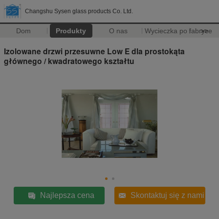
Changshu Sysen glass products Co. Ltd.
Dom
Produkty
O nas
Wycieczka po fabryce
>>
Izolowane drzwi przesuwne Low E dla prostokąta
głównego / kwadratowego kształtu
Najlepsza cena
Skontaktuj się z nami