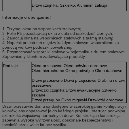
Drzwi czujnika, Szkiełko, Aluminim żaluzja
Informacje o obciążeniu:
1. Trzymaj okna na wspornikach stalowych;
3. Folie PE pozostawiają okna z dala od uszkodzeń ciernych;
2. Zamocuj okna na wspornikach stalowych z taśmą stalową;
4. Napełnij przestrzeń między każdym stalowym wspornikiem za
pomocą worków poduszki powietrznej;
5. Przymocować wsporniki stalowe w pojemniku z drutem stalowym.
Zapewniamy klientom zadowalające produkty.
Rodzaje
Okna przesuwne Okno uchylno-obrotowe
Okno nieruchome Okno podwójne Okno dachowe
Drzwi przesuwne Drzwi przejściowe Drabina i drzwi
przesuwne
Drzwiczki czujnika Drzwi ewakuacyjne Szkiełko
szklane
Drzwi przegubu Okno migawki Drzwiczki obrotowe
Drzwi przesuwne domu są dostępne w szerokiej gamie konfiguracji i
kolorów, aby dopasować je do każdego projektu, oferując podwójną
szerokość wejściową normalnych drzwi.
Konstrukcja i konstrukcja
zapewnia wysoką wytrzymałość, doskonałe bezpieczeństwo i
trwałość przez wiele lat bez wysiłku.