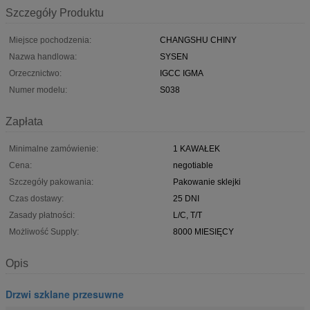
Szczegóły Produktu
Miejsce pochodzenia:
CHANGSHU CHINY
Nazwa handlowa:
SYSEN
Orzecznictwo:
IGCC IGMA
Numer modelu:
S038
Zapłata
Minimalne zamówienie:
1 KAWAŁEK
Cena:
negotiable
Szczegóły pakowania:
Pakowanie sklejki
Czas dostawy:
25 DNI
Zasady płatności:
L/C, T/T
Możliwość Supply:
8000 MIESIĘCY
Opis
Drzwi szklane przesuwne