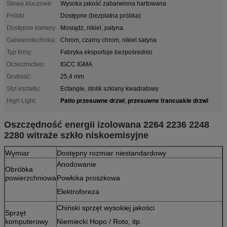
Słowa kluczowe:
Wysoka jakość zabarwiona hartowana
Próbki:
Dostępne (bezpłatna próbka)
Dostępne kamery:
Mosiądz, nikiel, patyna.
Galwanotechnika:
Chrom, czarny chrom, nikiel satyna
Typ firmy:
Fabryka eksportuje bezpośrednio
Orzecznictwo:
IGCC IGMA
Grubość:
25,4 mm
Styl kształtu:
Ectangle, stolik szklany kwadratowy
Patio przesuwne drzwi
przesuwne francuskie drzwi
High Light:
,
Oszczędność energii izolowana 2264 2236 2248
2280 witraże szkło niskoemisyjne
Wymiar
Dostępny rozmiar niestandardowy
Anodowanie
Obróbka
powierzchniowa
Powłoka proszkowa
Elektroforeza
Chiński sprzęt wysokiej jakości
Sprzęt
komputerowy
Niemiecki Hopo / Roto, itp.