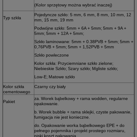
(Kolor sprzętowy można wybrać inaczej)
Pojedyncze szkło: 5 mm, 6 mm, 8 mm, 10 mm, 12
Typ szkła
mm, 15 mm, 19 mm
Podwójne szkło: 5mm + 6A + 5mm;
5mm + 9A +
5mm;
5mm + 12A + 5mm;
Szkło laminowane: 5mm + 0.38PVB + 5mm;
5mm +
0,76PVB + 5mm;
5mm + 1,52PVB + 5mm
Szkło powleczone
Kolor szkła: Przyciemniane szkło zielone;
Niebieskie Szkło;
Szary szkło;
Mgliste szkło;
Low-E;
Matowe szkło
Kolor szkła
Czarny czy biały
cementowego
za.
Worek bąbelkowy + rama wodden, regularne
Pakiet
opakowanie.
b.
Worek bubble + rama sklejki, czyste pakowanie,
fumigacja nie jest konieczne.
do.
Opakowanie worka bąbelkowego EPE + do
pełnego pojemnika i projekt prostego rozmiaru,
niski koszt pakowania.