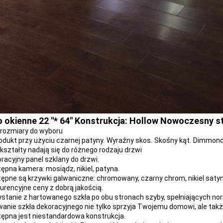
 okienne 22 "* 64" Konstrukcja: Hollow Nowoczesny st
rozmiary do wyboru
odukt przy użyciu czarnej patyny.
Wyraźny skos.
Skośny kąt.
Dimmond 
kształty nadają się do różnego rodzaju drzwi
oracyjny panel szklany do drzwi.
tępna kamera: mosiądz, nikiel, patyna.
tępne są krzywki galwaniczne: chromowany, czarny chrom, nikiel sat
kurencyjne ceny z dobrą jakością.
zystanie z hartowanego szkła po obu stronach szyby, spełniających nor
wanie szkła dekoracyjnego nie tylko sprzyja Twojemu domowi, ale tak
tępna jest niestandardowa konstrukcja.