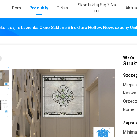
Skontaktuj Się Z Na
Dom
Produkty
O Nas
Aktua
Mi
koracyjne Łazienka Okno Szklane Struktura Hollow Nowoczesny Uni
Wzór 
Struk
Szczeg
Miejsc
Nazwa 
Orzecz
Numer 
Zapłat
Minima