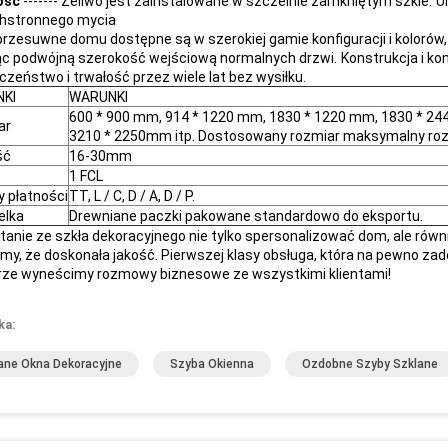
ość
------- Żeliwo jest zainstalowane w szczelnie zamkniętym szkle.
U
hstronnego mycia
przesuwne domu dostępne są w szerokiej gamie konfiguracji i koloró
ąc podwójną szerokość wejściową normalnych drzwi.
Konstrukcja i k
czeństwo i trwałość przez wiele lat bez wysiłku.
KI
WARUNKI
600 * 900 mm, 914 * 1220 mm, 1830 * 1220 mm, 1830 * 24
ar
3210 * 2250mm itp. Dostosowany rozmiar maksymalny ro
ść
16-30mm
1 FCL
 płatności
TT, L / C, D / A, D / P.
elka
Drewniane paczki pakowane standardowo do eksportu.
tanie ze szkła dekoracyjnego nie tylko spersonalizować dom, ale ró
y, że doskonała jakość. Pierwszej klasy obsługa, która na pewno zado
ze wyneścimy rozmowy biznesowe ze wszystkimi klientami!
ka:
ane Okna Dekoracyjne
Szyba Okienna
Ozdobne Szyby Szklane