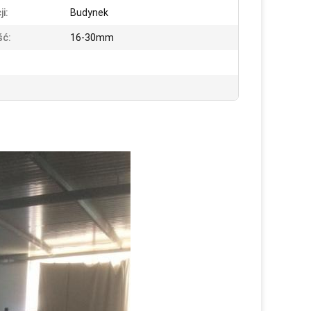
ji:
Budynek
ść:
16-30mm