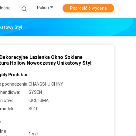
Polish
lności
Poprosić o wycenę
katowy Styl
Dekoracyjne Łazienka Okno Szklane
tura Hollow Nowoczesny Unikatowy Styl
óły Produktu:
e pochodzenia:
CHANGSHU CHINY
handlowa:
SYSEN
nictwo:
IGCC IGMA
modelu:
S010
a:
lne
1 szt.