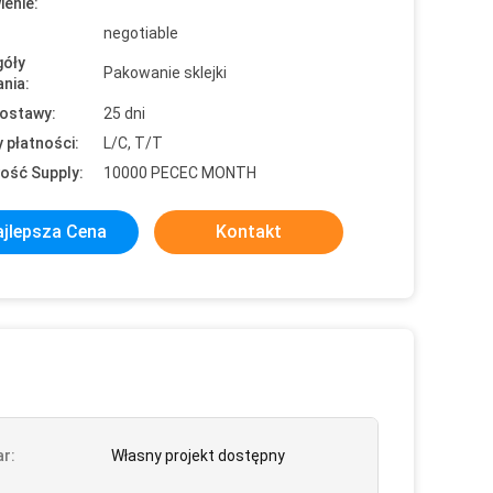
enie:
negotiable
óły
Pakowanie sklejki
nia:
ostawy:
25 dni
 płatności:
L/C, T/T
ość Supply:
10000 PECEC MONTH
jlepsza Cena
Kontakt
r:
Własny projekt dostępny