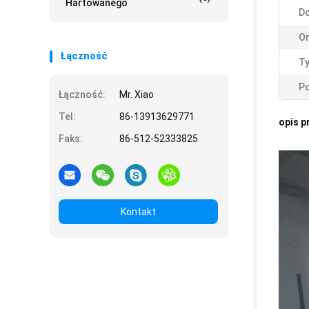
Hartowanego
D
Or
Łączność
Ty
Po
Łączność:
Mr. Xiao
Tel:
86-13913629771
opis p
Faks:
86-512-52333825
Kontakt