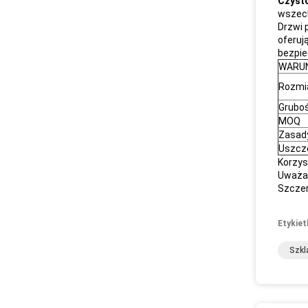
Czyst
wszec
Drzwi 
oferuj
bezpie
WARUN
Rozmi
Grubo
MOQ
Zasady
Uszcz
Korzys
Uważam
Szczer
Etykiet
Szkl