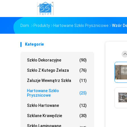
Dom
Produkty
Hartowane Szkło Prysznicowe
Wzór De
Kategorie
Szkło Dekoracyjne
(90)
Szkło Z Kutego Żelaza
(76)
Żaluzje Wewnątrz Szkła
(11)
Hartowane Szkło
(25)
Prysznicowe
Szkło Hartowane
(12)
Szklane Krawędzie
(30)
Szkło Laminowane