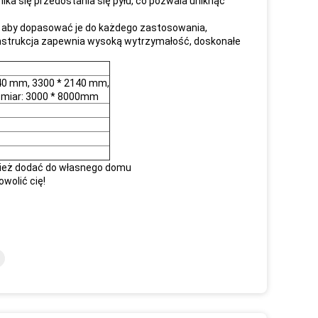
nika się przedostania się pyłu, co pozwala uniknąć
w, aby dopasować je do każdego zastosowania,
onstrukcja zapewnia wysoką wytrzymałość, doskonałe
40 mm, 3300 * 2140 mm,
zmiar: 3000 * 8000mm
wnież dodać do własnego domu
wolić cię!