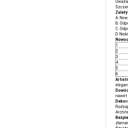
Uważam
Szczer
Zalety
A. Now
B. Odp
C. Odp
D. Nisk
Nowocz
1
2
3
4
5
6
Artist
eleganc
Dowód
nawet 
Dekor
Rodzaj
Archit
Bezpi
złaman