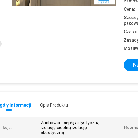
zamówi
Cena:
Szczeg
pakowa
Czas d
Zasady
Możliw
Na
óły Informacji
Opis Produktu
Zachować ciepłą artystyczną
nkcja:
izolację cieplną izolację
Rozmia
akustyczną