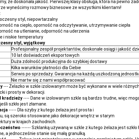
y, że doskonała jakość. Pierwszej klasy obsługa, która na pewno zado
ze wyneścimy rozmowy biznesowe ze wszystkimi klientami!
:
oczesny styl, niepowtarzalny
orność na ciepło, oporność na odczytywanie, utrzymywanie ciepła
orność na utlenianie, odporność na uderzenia
ie i niskie temperatury
esny styl, wyjątkowy
Profesjonalny zespół projektantów, doskonałe osiągi i jakość dzi
10 lat doświadczeń eksportowych
Duża zdolność produkcyjna do szybkiej dostawy
Kilka warunków płatności dla Ciebie
Serwis po sprzedaży: Gwarancja na każdą uszkodzoną jednostk
Nie martw się z nami współpracować
ry
--- Żelazko w szkle izolowanym może być wykonane w wiele różnych 
ki i prosty w dekoracji.
 kradzieży
---- Dane w izolowanym szkle są bardzo trudne, więc mog
jeśli szkło jest złamane.
acja
----- Dla szyby z kutego żelaza jest prosta i
u, są szeroko stosowane jako dekoracje wnętrz w starym
ektury w krajach zachodnich.
eczeństwo
------ Szklanką używaną w szkle z kutego żelaza jest szkło h
e, a jednocześnie stanie się małą granulką.