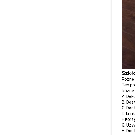
Szkło
Różne 
Ten pr
Różne 
A. Dek
B. Dos
C. Dos
D. kon
F. Kor
G. Uży
H. Dos