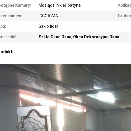
ostępne Kamery:
Mosiądz, nikiel, patyna.
Aplikac
zecznictwo:
IGCC IGMA
Grubo
pu:
Szkło float
dkreślić:
Szkło Okna Okna
,
Okna Dekoracyjne Okna
roduktu