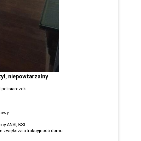
yl, niepowtarzalny
polisiarczek
ynowy
my ANSI, BSI.
że zwiększa atrakcyjność domu.