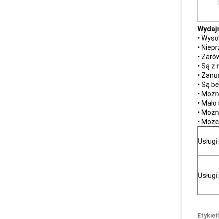
Wydaj
• Wyso
• Niep
• Zaró
• Są z 
• Zanu
• Są b
• Możn
• Mało
• Możn
• Może
Usługi
Usługi
Etykiet