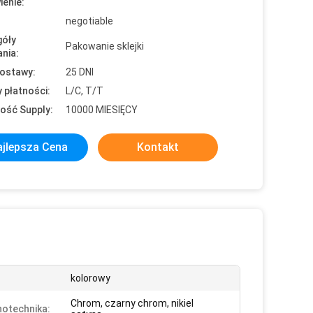
enie:
negotiable
óły
Pakowanie sklejki
nia:
ostawy:
25 DNI
 płatności:
L/C, T/T
ość Supply:
10000 MIESIĘCY
jlepsza Cena
Kontakt
kolorowy
Chrom, czarny chrom, nikiel
otechnika: