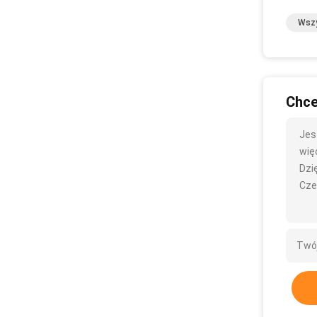
Wszy
Chce
Jes
więc
Dzię
Cze