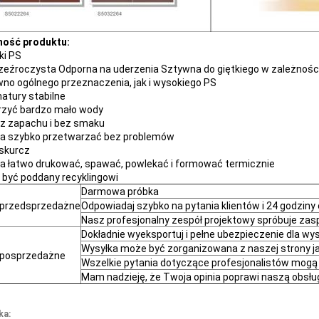
ność produktu:
ki PS
rzeźroczysta Odporna na uderzenia Sztywna do giętkiego w zależnośc
wno ogólnego przeznaczenia, jak i wysokiego PS
natury stabilne
rzyć bardzo mało wody
ez zapachu i bez smaku
a szybko przetwarzać bez problemów
 skurcz
a łatwo drukować, spawać, powlekać i formować termicznie
 być poddany recyklingowi
Darmowa próbka
 przedsprzedażne
Odpowiadaj szybko na pytania klientów i 24 godziny 
Nasz profesjonalny zespół projektowy spróbuje zas
Dokładnie wyeksportuj i pełne ubezpieczenie dla wys
Wysyłka może być zorganizowana z naszej strony jak
 posprzedażne
Wszelkie pytania dotyczące profesjonalistów mogą
Mam nadzieję, że Twoja opinia poprawi naszą obsłu
ka: