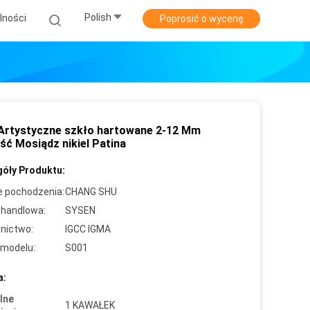
Polish
lności
Poprosić o wycenę
Artystyczne szkło hartowane 2-12 Mm
ść Mosiądz nikiel Patina
óły Produktu:
e pochodzenia:
CHANG SHU
handlowa:
SYSEN
nictwo:
IGCC IGMA
modelu:
S001
a:
lne
1 KAWAŁEK