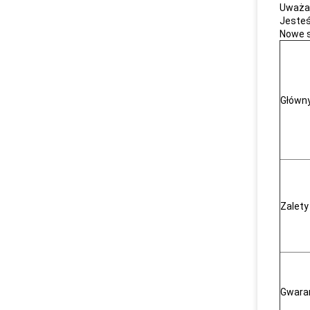
Uważam
Jesteś
Nowe s
Główny
Zalety
Gwara