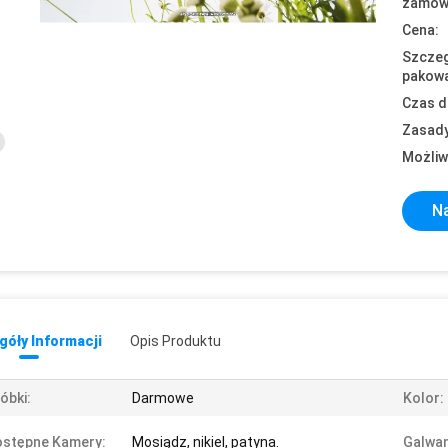
zamówi
Cena:
Szczeg
pakowa
Czas d
Zasady
Możliw
Na
óły Informacji
Opis Produktu
óbki:
Darmowe
Kolor:
ostępne Kamery:
Mosiądz, nikiel, patyna.
Galwan