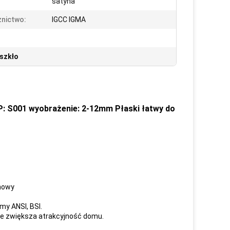
satyna
nictwo:
IGCC IGMA
szkło
: S001 wyobrażenie: 2-12mm Płaski łatwy do
ynowy
my ANSI, BSI.
że zwiększa atrakcyjność domu.