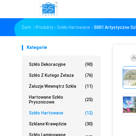
Dom
Produkty
Szkło Hartowane
S001 Artystyczne Sz
Kategorie
Szkło Dekoracyjne
(90)
Szkło Z Kutego Żelaza
(76)
Żaluzje Wewnątrz Szkła
(11)
Hartowane Szkło
(25)
Prysznicowe
Szkło Hartowane
(12)
Szklane Krawędzie
(30)
Szkło Laminowane