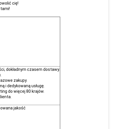
wolić cię!
tami!
kości, dokładnym czasem dostawy.
.
orazowe zakupy.
aną i dedykowaną usługę.
ting do więcej 80 krajów.
lienta.
ntowana jakość