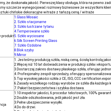
y, że doskonała jakość. Pierwszej klasy obsługa, która na pewno zado
my szczerze wynegocjować rozmowy biznesowe ze wszystkimi klien
ztuki chińskie dekoracyjne witraże z tańszą ceną / witraże
1.Glass Mosaic
2. Szkło stacjonarne
3. Szkło lustrzane tytanu
4.Temperowane szkło
 produkt
5. Szkło wyciosane
6.Silk Screen Printing Glass
7. Szkło Ozdobne
8.Blok szyby
9.Mirror
1. Jesteśmy produkcją szkła, niską ceną, ścisłą kontrolą ja
2.Więcej niż 10 lat doświadczenia w produkcji szkła i eksportu
3.Dostarczaj zakres dostawy płaskiego szkła, oferując jedn
4. Profesjonalny zespół sprzedaży, oferujący spersonalizow
5.Top wysokiej jakości szkła z CE, ISO, CCC certification.expor
6.Zasady wszelkiego rodzaju wyrobów ze szkła dla każdego k
7. Pakiet bezpieczeństwa i szybka dostawa.
1.10 inspektor jakości, 6 procedur tekstowych, 100% gwara
2.Double odszkodowania, jeśli jakość jest zła.
3.Pełne ubezpieczenie wysyłki.
ncja
4.Do do drzwi.