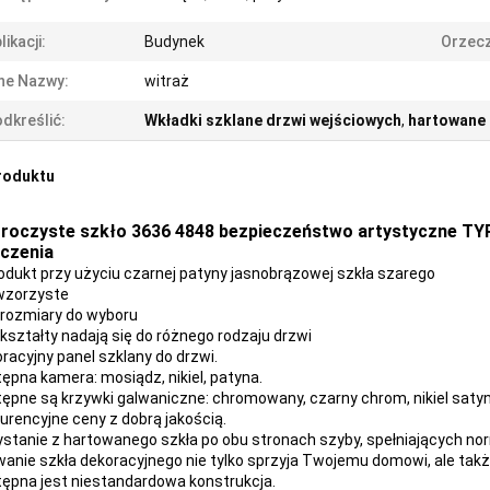
likacji:
Budynek
Orzecz
ne Nazwy:
witraż
dkreślić:
Wkładki szklane drzwi wejściowych
,
hartowane 
roduktu
roczyste szkło 3636 4848 bezpieczeństwo artystyczne TYP
czenia
odukt przy użyciu czarnej patyny jasnobrązowej szkła szarego
wzorzyste
rozmiary do wyboru
kształty nadają się do różnego rodzaju drzwi
oracyjny panel szklany do drzwi.
tępna kamera: mosiądz, nikiel, patyna.
tępne są krzywki galwaniczne: chromowany, czarny chrom, nikiel sat
kurencyjne ceny z dobrą jakością.
zystanie z hartowanego szkła po obu stronach szyby, spełniających nor
wanie szkła dekoracyjnego nie tylko sprzyja Twojemu domowi, ale tak
tępna jest niestandardowa konstrukcja.