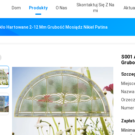
Skontaktuj Się Z Na
Dom
Produkty
O Nas
Aktua
Mi
kło Hartowane 2-12 Mm Grubość Mosiądz Nikiel Patina
S001 
Grubo
Szczeg
Miejsc
Nazwa 
Orzecz
Numer 
Zapłat
Minima