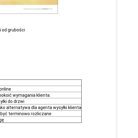
i od grubości
online
pokoić wymagania klienta.
yłki do drzwi
o alternatywa dla agenta wysyłki klienta
 być terminowo rozliczane
gę