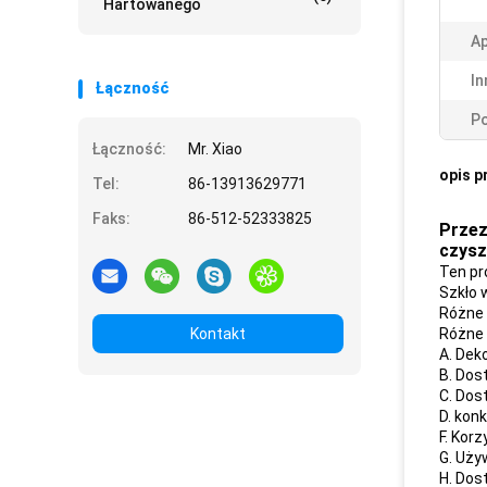
Hartowanego
Ap
In
Łączność
Po
Łączność:
Mr. Xiao
opis p
Tel:
86-13913629771
Faks:
86-512-52333825
Przez
czysz
Ten pr
Szkło 
Różne 
Kontakt
Różne 
A. Dek
B. Dos
C. Dos
D. kon
F. Kor
G. Uży
H. Dos