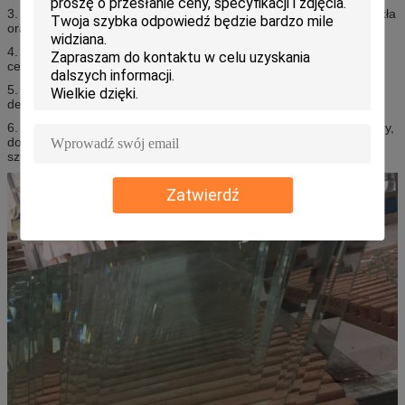
3. Szkło Lepond Glass gwarantuje otrzymanie wysokiej jakości szkła
oraz najbardziej konkurencyjnej ceny.
4. Wszystkie produkty są zgodne z normą ISO9001: 2000 i
certyfikatem CE w celu zapewnienia doskonałej jakości.
5. Dajemy każdemu klientowi indywidualną, profesjonalną i
dedykowaną usługę.
6. W celu dostarczenia do serwisu posprzedażowego, nasz oddany,
doświadczony zespół zawsze jest do dyspozycji, aby zapewnić
szybką odpowiedź i obsługę.
Zatwierdź