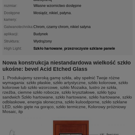
rozmiar:
Własne wzornictwo dostępne
Dostępne
Mosiądz, nikiel, patyna.
kamery:
Galwanotechnika:
Chrom, czarny chrom, nikiel satyna
aplikacji:
Budynek
Struktura:
Wydrążony
Szkło hartowane
przezroczyste szklane panele
High Light:
,
Nowa konstrukcja niestandardowa wielkość szkło
ukośne: bevel Acid Etched Glass
1. Produkujemy szeroką gamę szkła, aby spełnić Twoje różne
wymagania: szkło płaskie, szkło artystyczne, szkło kolorowe, szkło
kolorowe lub szkło wzorcowe, szkło Mozaika, lustro ze szkła,
rzeźba, ciemne szkło robocze, szkło kryształowe, szkło typu
sandwich Szkło hartowane, szkło hartowane, szkło hartowane, szkło
odblaskowe, energia słoneczna, szkło kuloodporne, szkło szklane
LED, szkło gięte na gorąco, szkło termiczne, Kolorowy próżniowy
Mosaic, itp