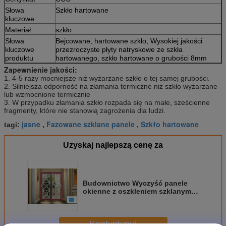
Słowa
Szkło hartowane
kluczowe
Materiał
szkło
Słowa
Bejcowane, hartowane szkło, Wysokiej jakości
kluczowe
przezroczyste płyty natryskowe ze szkła
produktu
hartowanego, szkło hartowane o grubości 8mm
Zapewnienie jakości:
1. 4-5 razy mocniejsze niż wyżarzane szkło o tej samej grubości.
2. Silniejsza odporność na złamania termiczne niż szkło wyżarzane
lub wzmocnione termicznie
3. W przypadku złamania szkło rozpada się na małe, sześcienne
fragmenty, które nie stanowią zagrożenia dla ludzi.
jasne
Fazowane szklane panele
Szkło hartowane
tagi:
,
,
Uzyskaj najlepszą cenę za
Budownictwo Wyczyść panele
okienne z oszkleniem szklanym /
izolacja akustyczną dźwięków
drzwi
Kontyntynuj