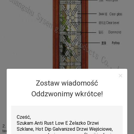
Zostaw wiadomość
Oddzwonimy wkrótce!
2. Mają największe linie produkcyjne hartowane, aby zapewnić
terminowość.