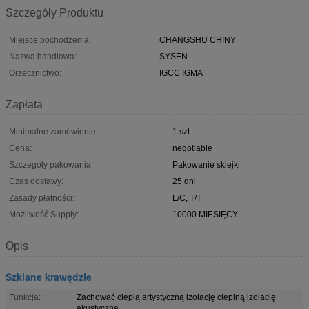
Szczegóły Produktu
Miejsce pochodzenia:
CHANGSHU CHINY
Nazwa handlowa:
SYSEN
Orzecznictwo:
IGCC IGMA
Zapłata
Minimalne zamówienie:
1 szt.
Cena:
negotiable
Szczegóły pakowania:
Pakowanie sklejki
Czas dostawy:
25 dni
Zasady płatności:
L/C, T/T
Możliwość Supply:
10000 MIESIĘCY
Opis
Szklane krawędzie
Funkcja:
Zachować ciepłą artystyczną izolację cieplną izolację
akustyczną