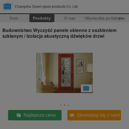
Changshu Sysen glass products Co. Ltd.
Dom
Produkty
O nas
Wycieczka po fabryce
>>
Budownictwo Wyczyść panele okienne z oszkleniem
szklanym / izolacja akustyczną dźwięków drzwi
Najlepsza cena
Skontaktuj się z nami