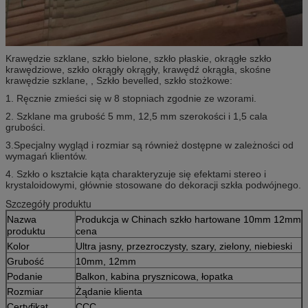
Krawędzie szklane, szkło bielone, szkło płaskie, okrągłe szkło
krawędziowe, szkło okrągły okrągły, krawędź okrągła, skośne
krawędzie szklane, , Szkło bevelled, szkło stożkowe:
1. Ręcznie zmieści się w 8 stopniach zgodnie ze wzorami.
2. Szklane ma grubość 5 mm, 12,5 mm szerokości i 1,5 cala
grubości.
3.Specjalny wygląd i rozmiar są również dostępne w zależności od
wymagań klientów.
4. Szkło o kształcie kąta charakteryzuje się efektami stereo i
krystaloidowymi, głównie stosowane do dekoracji szkła podwójnego.
Szczegóły produktu
Nazwa
Produkcja w Chinach szkło hartowane 10mm 12mm
produktu
cena
Kolor
Ultra jasny, przezroczysty, szary, zielony, niebieski
Grubość
10mm, 12mm
Podanie
Balkon, kabina prysznicowa, łopatka
Rozmiar
Żądanie klienta
Certyfikat
CCC