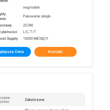
enie:
negotiable
óły
Pakowanie sklejki
nia:
ostawy:
25 DNI
 płatności:
L/C, T/T
ość Supply:
10000 MIESIĘCY
jlepsza Cena
Kontakt
czanie
Zakończone
zchni: