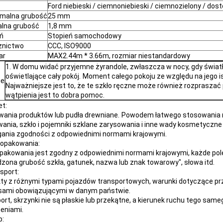
Ford niebieski / ciemnoniebieski / ciemnozielony / dost
malna grubość
25 mm
alna grubość
1,8 mm
ń
Stopień samochodowy
znictwo
CCC, ISO9000
ar
MAX2.44m * 3.66m, rozmiar niestandardowy
1. W domu widać przyjemne żyrandole, zwłaszcza w nocy, gdy świat
oświetlające cały pokój.
Moment całego pokoju ze względu na jego istn
ie
Najważniejsze jest to, że te szkło ręczne może również rozpraszać 
wątpienia jest to dobra pomoc.
et:
ania produktów lub pudła drewniane.
Powodem łatwego stosowania m
ania, szkło i pojemniki szklane zarysowania i inne wady kosmetyczne
nia zgodności z odpowiednimi normami krajowymi.
o opakowania:
pakowania jest zgodny z odpowiednimi normami krajowymi, każde pole 
zona grubość szkła, gatunek, nazwa lub znak towarowy", słowa itd.
nsport:
ty z różnymi typami pojazdów transportowych, warunki dotyczące p
sami obowiązującymi w danym państwie.
ort, skrzynki nie są płaskie lub przekątne, a kierunek ruchu tego sa
eniami.
p: