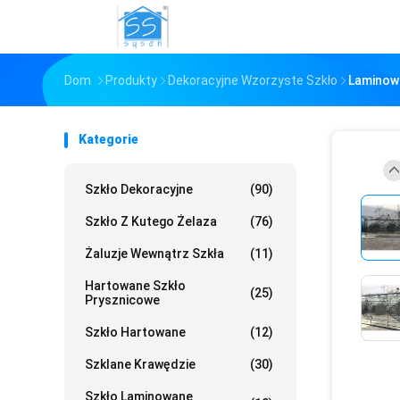
Dom
Produkty
Dekoracyjne Wzorzyste Szkło
Laminowa
Kategorie
Szkło Dekoracyjne
(90)
Szkło Z Kutego Żelaza
(76)
Żaluzje Wewnątrz Szkła
(11)
Hartowane Szkło
(25)
Prysznicowe
Szkło Hartowane
(12)
Szklane Krawędzie
(30)
Szkło Laminowane