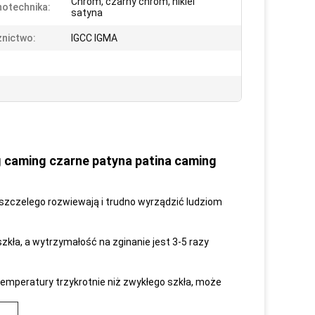
Chrom, czarny chrom, nikiel
otechnika:
satyna
nictwo:
IGCC IGMA
g caming czarne patyna patina caming
pszczelego rozwiewają i trudno wyrządzić ludziom
szkła, a wytrzymałość na zginanie jest 3-5 razy
emperatury trzykrotnie niż zwykłego szkła, może