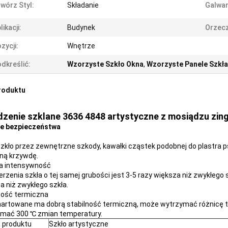
wórz Styl:
Składanie
Galwan
likacji:
Budynek
Orzecz
zycji:
Wnętrze
dkreślić:
Wzorzyste Szkło Okna
,
Wzorzyste Panele Szkła
roduktu
zenie szklane 3636 4848 artystyczne z mosiądzu zin
je bezpieczeństwa
szkło przez zewnętrzne szkody, kawałki cząstek podobnej do plastra 
ną krzywdę.
a intensywność
derzenia szkła o tej samej grubości jest 3-5 razy większa niż zwykłego 
a niż zwykłego szkła.
ność termiczna
hartowane ma dobrą stabilność termiczną, może wytrzymać różnicę t
mać 300 ℃ zmian temperatury.
 produktu
Szkło artystyczne