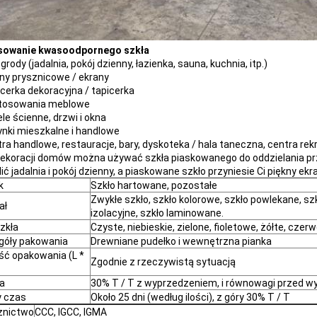
sowanie kwasoodpornego szkła
grody (jadalnia, pokój dzienny, łazienka, sauna, kuchnia, itp.)
iny prysznicowe / ekrany
icerka dekoracyjna / tapicerka
stosowania meblowe
le ścienne, drzwi i okna
ynki mieszkalne i handlowe
tra handlowe, restauracje, bary, dyskoteka / hala taneczna, centra rek
dekoracji domów można używać szkła piaskowanego do oddzielania pr
ić jadalnia i pokój dzienny, a piaskowane szkło przyniesie Ci piękny ekr
k
Szkło hartowane, pozostałe
Zwykłe szkło, szkło kolorowe, szkło powlekane, szk
ał
izolacyjne, szkło laminowane.
szkła
Czyste, niebieskie, zielone, fioletowe, żółte, czer
góły pakowania
Drewniane pudełko i wewnętrzna pianka
ść opakowania (L *
Zgodnie z rzeczywistą sytuacją
a
30% T / T z wyprzedzeniem, i równowagi przed w
y czas
Około 25 dni (według ilości), z góry 30% T / T
znictwo
CCC, IGCC, IGMA