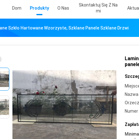
Skontaktuj Się Z Na
Dom
Produkty
O Nas
Aktua
Mi
ne Szkło Hartowane Wzorzyste, Szklane Panele Szklane Drzwi
Lamin
panel
Szczeg
Miejsc
Nazwa 
Orzecz
Numer 
Zapłat
Minima