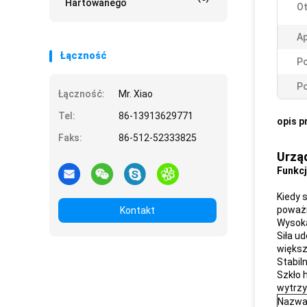
Hartowanego
Ot
Ap
Łączność
Po
Po
Łączność:
Mr. Xiao
Tel:
86-13913629771
opis p
Faks:
86-512-52333825
Urząd
Funkc
Kiedy 
poważ
Kontakt
Wysok
Siła u
większ
Stabil
Szkło 
wytrzy
Nazwa