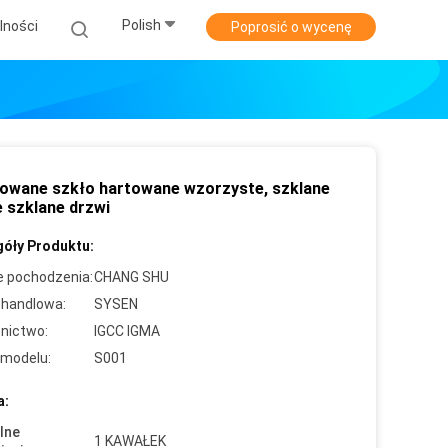
Polish
lności
Poprosić o wycenę
owane szkło hartowane wzorzyste, szklane
e szklane drzwi
óły Produktu:
e pochodzenia:
CHANG SHU
handlowa:
SYSEN
nictwo:
IGCC IGMA
modelu:
S001
a:
lne
1 KAWAŁEK