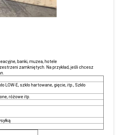
reacyjne, banki, muzea, hotele
zestrzeni zamkniętych.
Na przykład, jeśli chcesz
an.
ło LOW-E, szkło hartowane, gięcie, itp., Szkło
wone, różowe itp.
ysyłką