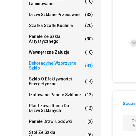
(10)
Laminowane
Drzwi Szklane Przesuwne
(33)
Szafka Szafki Kuchnia
(20)
Panele Ze Szkła
(30)
Artystycznego
Wewnętrzne Żaluzje
(10)
Dekoracyjne Wzorzyste
(41)
Szkło
Szkło O Efektywności
(14)
Energetycznej
Izolowane Panele Szklane
(12)
Szczeg
Plastikowa Rama Do
(12)
Drzwi Szklanych
Gł
Panele Drzwi Lodówki
(2)
Pr
Stół Ze Szkła
(6)