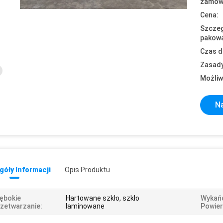
zamówi
Cena:
Szczeg
pakowa
Czas d
Zasady
Możliw
Na
óły Informacji
Opis Produktu
ębokie
Hartowane szkło, szkło
Wykań
zetwarzanie:
laminowane
Powier