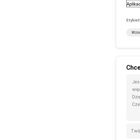
Aplika
Etykiet
Wzor
Chce
Jes
więc
Dzię
Cze