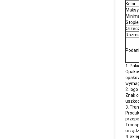
Kolor
Maksy
Minim
Stopie
Orzec
Rozmi
Podan
1. Paki
Opakow
opakow
wymaga
2. log
Znak o
uszkod
3. Tra
Produk
przepi
Transp
urządz
4. Skle