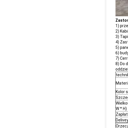
Zasto
1) prze
2) Kab
3) Tap
4) Za
5) pane
6) bud
7) Cen
8) Do 
oddziel
techni
Materi
Kolor 
Szcze
Wielko
W * H)
Zapłat
Delive
Orzec